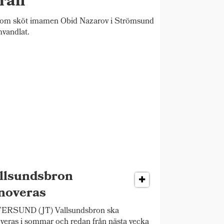
raff
 sköt imamen Obid Nazarov i Strömsund
omvandlat.
llsundsbron
noveras
ERSUND (JT) Vallsundsbron ska
veras i sommar och redan från nästa vecka