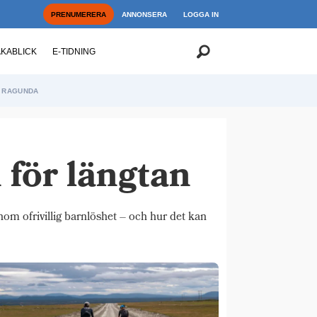
PRENUMERERA
ANNONSERA
LOGGA IN
AKABLICK
E-TIDNING
RAGUNDA
för längtan
nom ofrivillig barnlöshet – och hur det kan