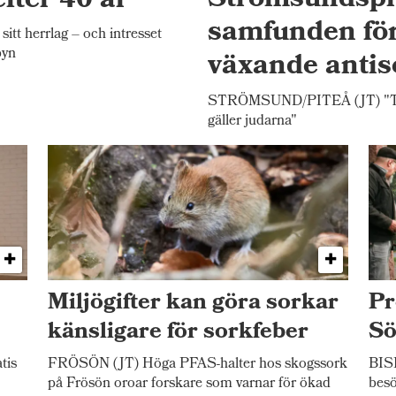
efter 40 år
Strömsundsprä
samfunden för
tt herrlag – och intresset
byn
växande anti
STRÖMSUND/PITEÅ (JT) "Tyvär
gäller judarna"
Miljögifter kan göra sorkar
Pr
känsligare för sorkfeber
Sö
tis
FRÖSÖN (JT) Höga PFAS-halter hos skogssork
BIS
på Frösön oroar forskare som varnar för ökad
besö