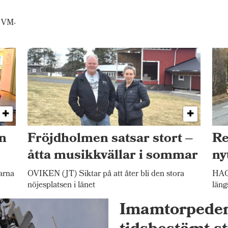
 VM-
n
Fröjdholmen satsar stort –
Re
åtta musikkvällar i sommar
ny
arna
OVIKEN (JT) Siktar på att åter bli den stora
HAC
nöjesplatsen i länet
läng
Imamtorpeden 