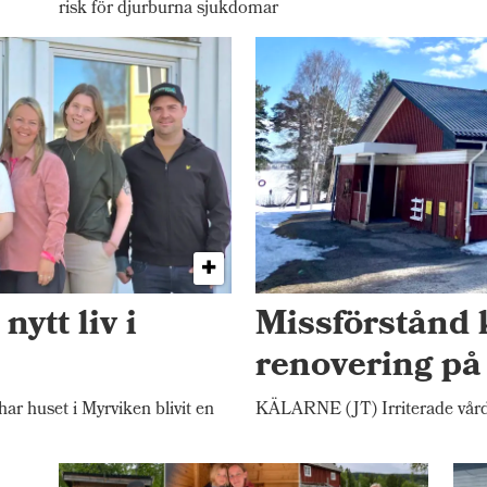
risk för djurburna sjukdomar
ytt liv i
Missförstånd 
renovering på
r huset i Myrviken blivit en
KÄLARNE (JT) Irriterade vårdn