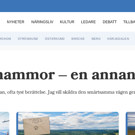
NYHETER
NÄRINGSLIV
KULTUR
LEDARE
DEBATT
TILLB
ROKOM
STRÖMSUND
ÖSTERSUND
BRÄCKE
BERG
HÄRJEDALEN
mammor – en annan 
, ofta tyst berättelse. Jag vill skildra den smärtsamma vägen ge