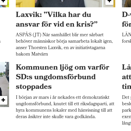
Laxvik: ”Vilka har du
D-
ansvar för vid en kris?”
fö
ASPÅS (JT) När samhället blir mer sårbart
LÄNE
a
behöver människor börja samarbeta lokalt igen,
fors
anser Thorsten Laxvik, en av initiativtagarna
bakom Matvärn
Kommunen ljög om varför
Lå
SD:s ungdomsförbund
at
stoppades
ti
I början av mars i år nekades ett demokratiskt
Det 
ungdomsförbund, knutet till ett riksdagsparti, att
besl
hyra kommunens lokaler med hänvisning till att
park
deras åsikter inte skulle vara godkända.
exem
lång