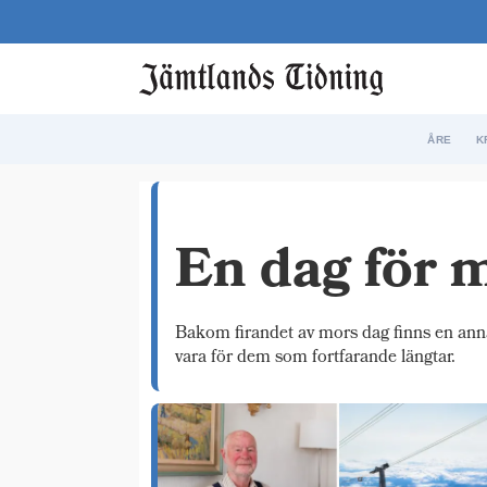
ÅRE
K
Etikett:
En dag för 
jt26v22
Bakom firandet av mors dag finns en annan
vara för dem som fortfarande längtar.