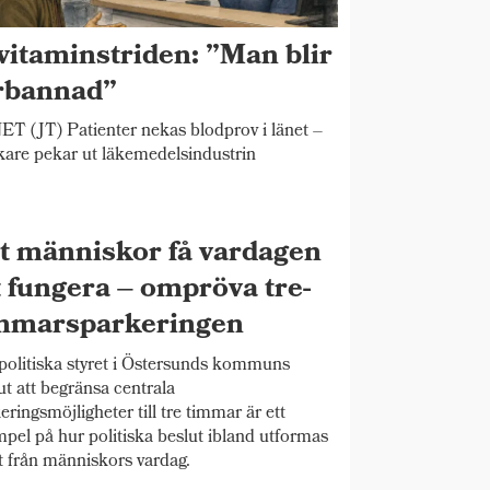
vitaminstriden: ”Man blir
rbannad”
T (JT) Patienter nekas blodprov i länet –
kare pekar ut läkemedelsindustrin
t människor få vardagen
t fungera – ompröva tre-
mmarsparkeringen
politiska styret i Östersunds kommuns
ut att begränsa centrala
eringsmöjligheter till tre timmar är ett
pel på hur politiska beslut ibland utformas
t från människors vardag.