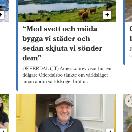
“Med svett och möda
e
bygga vi städer och
sedan skjuta vi sönder
F
c
dem”
OFFERDAL (JT) Amerikabrev visar hur en
tidigare Offerdalsbo tänkte om världsläget
innan andra världskriget bröt ut.