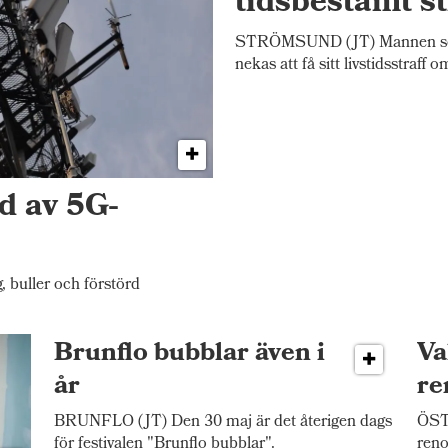
tidsbestämt st
STRÖMSUND (JT) Mannen som
nekas att få sitt livstidsstraff 
d av 5G-
 buller och förstörd
Brunflo bubblar även i
Va
år
re
BRUNFLO (JT) Den 30 maj är det återigen dags
ÖST
för festivalen "Brunflo bubblar".
reno