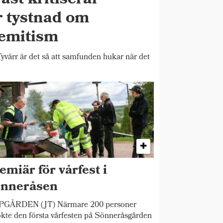
st kritiserar
 tystnad om
semitism
r är det så att samfunden hukar när det
emiär för vårfest i
nneråsen
PGÅRDEN (JT) Närmare 200 personer
kte den första vårfesten på Sönneråsgården