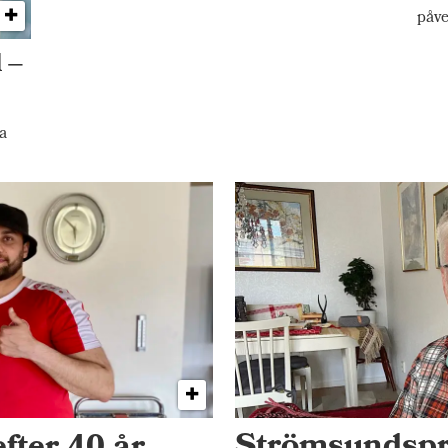
påve
 –
a