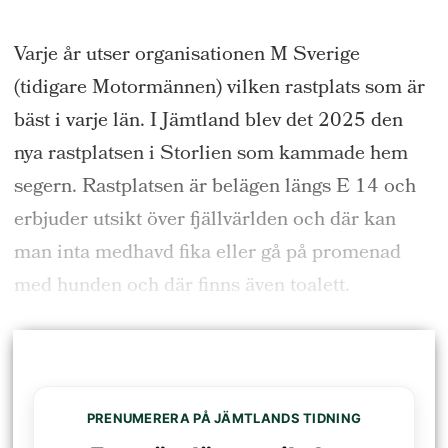
Varje år utser organisationen M Sverige
(tidigare Motormännen) vilken rastplats som är
bäst i varje län. I Jämtland blev det 2025 den
nya rastplatsen i Storlien som kammade hem
segern. Rastplatsen är belägen längs E 14 och
erbjuder utsikt över fjällvärlden och där kan
man inta medhavd fika eller gå på promenad
med hunden och där finns även toalett.
PRENUMERERA PÅ JÄMTLANDS TIDNING