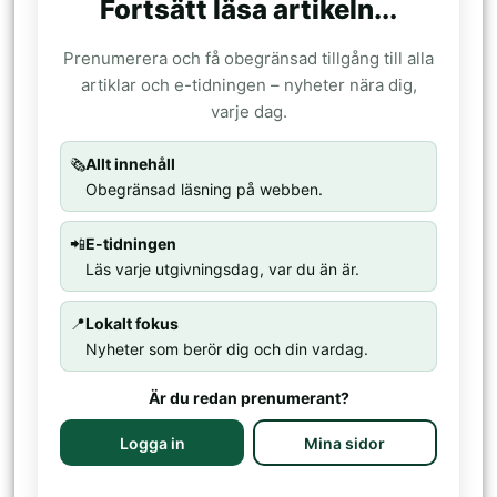
Fortsätt läsa artikeln...
Prenumerera och få obegränsad tillgång till alla
artiklar och e-tidningen – nyheter nära dig,
varje dag.
🗞️
Allt innehåll
Obegränsad läsning på webben.
📲
E-tidningen
Läs varje utgivningsdag, var du än är.
📍
Lokalt fokus
Nyheter som berör dig och din vardag.
Är du redan prenumerant?
Logga in
Mina sidor