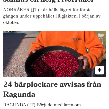
samlas en helg i Norråker
NORRÅKER (JT) I år hålls lägret för första
gången under uppehållet i älgjakten, i början av
oktober.
24 bärplockare avvisas från
Ragunda
RAGUNDA (JT) Började med larm om