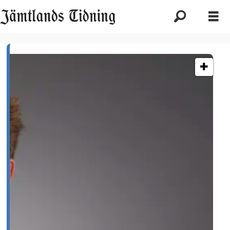
Etikett:
hälso-
och
sjukvård