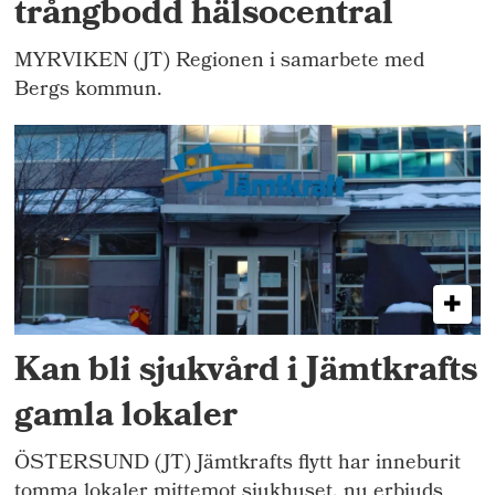
trångbodd hälsocentral
MYRVIKEN (JT) Regionen i samarbete med
Bergs kommun.
Kan bli sjukvård i Jämtkrafts
gamla lokaler
ÖSTERSUND (JT) Jämtkrafts flytt har inneburit
tomma lokaler mittemot sjukhuset, nu erbjuds