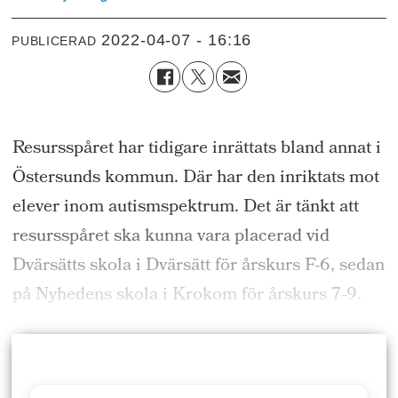
2022-04-07 - 16:16
PUBLICERAD
Resursspåret har tidigare inrättats bland annat i
Östersunds kommun. Där har den inriktats mot
elever inom autismspektrum. Det är tänkt att
resursspåret ska kunna vara
placerad
vid
Dvärsätts
skola
i
Dvärsätt
för
årskurs F-6, sedan
på
Nyhedens
skola
i Krokom
för
årskurs 7-9.