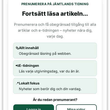
PRENUMERERA PÅ JÄMTLANDS TIDNING
Fortsätt läsa artikeln...
Prenumerera och få obegränsad tillgång till alla
artiklar och e-tidningen – nyheter nära dig,
varje dag.
🗞️
Allt innehåll
Obegränsad läsning på webben.
📲
E-tidningen
Läs varje utgivningsdag, var du än är.
📍
Lokalt fokus
Nyheter som berör dig och din vardag.
Är du redan prenumerant?
Logga in
Mina sidor