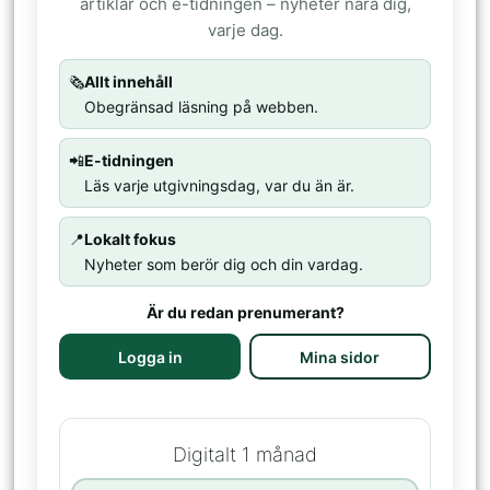
artiklar och e-tidningen – nyheter nära dig,
varje dag.
🗞️
Allt innehåll
Obegränsad läsning på webben.
📲
E-tidningen
Läs varje utgivningsdag, var du än är.
📍
Lokalt fokus
Nyheter som berör dig och din vardag.
Är du redan prenumerant?
Logga in
Mina sidor
Digitalt 1 månad