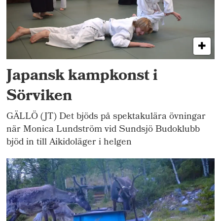
Japansk kampkonst i
Sörviken
GÄLLÖ (JT) Det bjöds på spektakulära övningar
när Monica Lundström vid Sundsjö Budoklubb
bjöd in till Aikidoläger i helgen