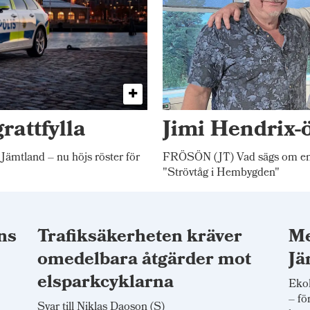
rattfylla
Jimi Hendrix-
 Jämtland – nu höjs röster för
FRÖSÖN (JT) Vad sägs om en 
"Strövtåg i Hembygden"
ns
Trafiksäkerheten kräver
Me
omedelbara åtgärder mot
Jä
elsparkcyklarna
Ekol
– fö
Svar till Niklas Daoson (S)