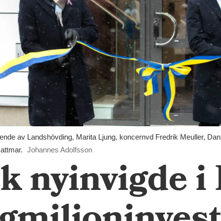
tående av Landshövding, Marita Ljung, koncernvd Fredrik Meuller, Da
attmar.
Johannes Adolfsson
k nyinvigde i