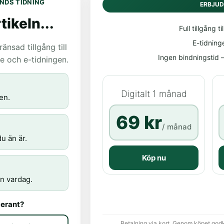
NDS TIDNING
ERBJU
tikeln...
Full tillgång til
E-tidning
nsad tillgång till
Ingen bindningstid – 
age och e-tidningen.
Digitalt 1 månad
en.
69 kr
/ månad
u än är.
Köp nu
n vardag.
erant?
Betalning via kort. Genom köpet god