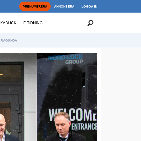
PRENUMERERA
ANNONSERA
LOGGA IN
AKABLICK
E-TIDNING
RAGUNDA