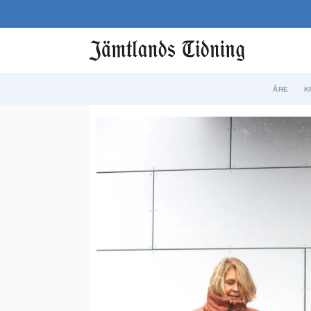
ÅRE
K