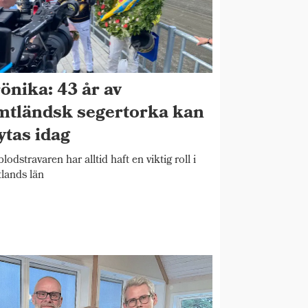
önika: 43 år av
mtländsk segertorka kan
ytas idag
blodstravaren har alltid haft en viktig roll i
lands län