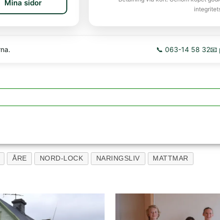
Mina sidor
integritet
rna.
📞 063-14 58 32
📧
ÅRE
NORD-LOCK
NARINGSLIV
MATTMAR