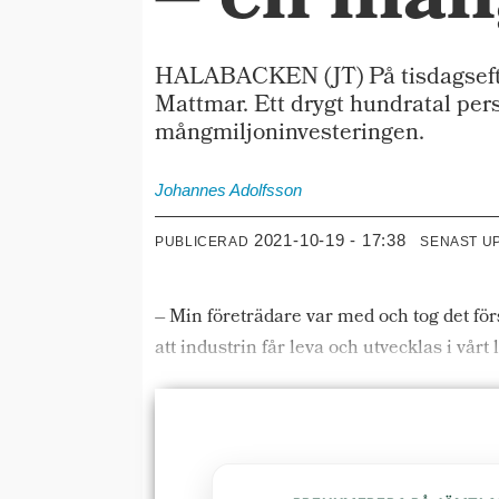
– en mån
HALABACKEN (JT) På tisdagsefter
Mattmar. Ett drygt hundratal per
mångmiljoninvesteringen.
Johannes
Adolfsson
2021-10-19 - 17:38
PUBLICERAD
SENAST U
– Min företrädare var med och tog det för
att industrin får leva och utvecklas i vår