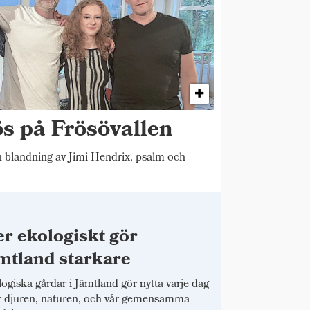
ös på Frösövallen
blandning av Jimi Hendrix, psalm och
r ekologiskt gör
mtland starkare
ogiska gårdar i Jämtland gör nytta varje dag
r djuren, naturen, och vår gemensamma