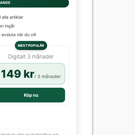
DANDE
l alla artiklar
en ingår
avsluta när du vill
MEST POPULÄR
Digitalt 3 månader
149 kr
/ 3 månader
Köp nu
känner du våra användarvillkor och