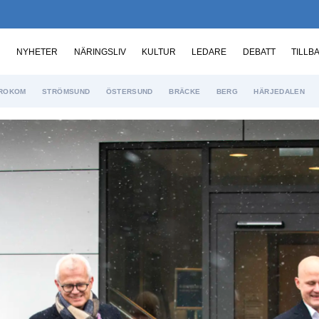
NYHETER
NÄRINGSLIV
KULTUR
LEDARE
DEBATT
TILLB
ROKOM
STRÖMSUND
ÖSTERSUND
BRÄCKE
BERG
HÄRJEDALEN