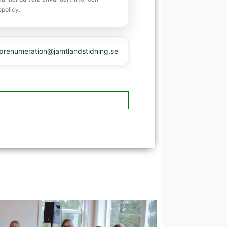
spolicy.
 prenumeration@jamtlandstidning.se