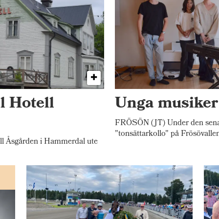
l Hotell
Unga musiker 
FRÖSÖN (JT) Under den senast
"tonsättarkollo" på Frösövalle
l Åsgården i Hammerdal ute