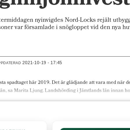
gmiljoninvest
middagen nyinvigdes Nord-Locks rejält utbygg
soner var församlade i snögloppet vid den nya hu
2021-10-19 - 17:45
PPDATERAD
sta spadtaget här 2019. Det är glädjande att vara med när de 
t län, sa Marita Ljung, Landshövding i Jämtlands län innan h