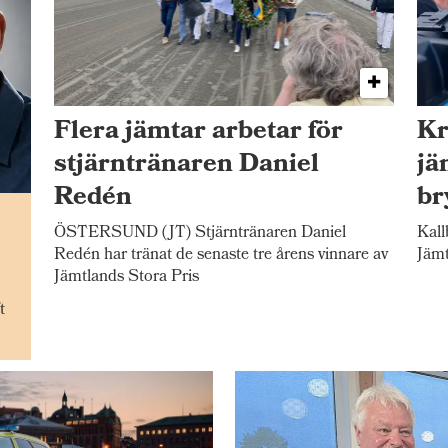
Flera jämtar arbetar för
Kr
stjärntränaren Daniel
jä
Redén
br
n
ÖSTERSUND (JT) Stjärntränaren Daniel
Kall
Redén har tränat de senaste tre årens vinnare av
Jämt
Jämtlands Stora Pris
t