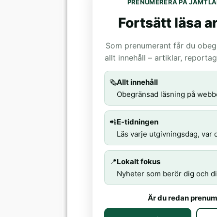
PRENUMERERA PÅ JÄMTLA
Fortsätt läsa ar
Som prenumerant får du obegrä
allt innehåll – artiklar, report
🗞️
Allt innehåll
Obegränsad läsning på webb
📲
E-tidningen
Läs varje utgivningsdag, var d
📍
Lokalt fokus
Nyheter som berör dig och di
Är du redan prenum