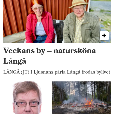
Veckans by – natursköna
Långå
LÅNGÅ (JT) I Ljusnans pärla Långå frodas bylivet