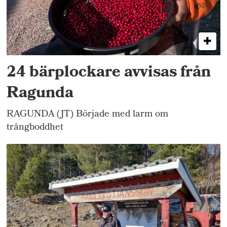
24 bärplockare avvisas från
Ragunda
RAGUNDA (JT) Började med larm om
trångboddhet