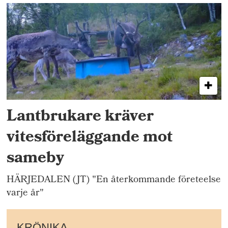
Lantbrukare kräver
vitesföreläggande mot
sameby
HÄRJEDALEN (JT) "En återkommande företeelse
varje år"
KRÖNIKA