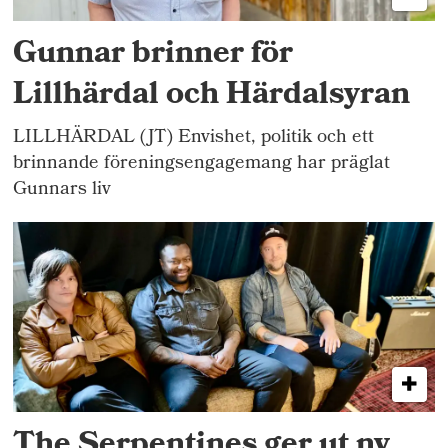
Gunnar brinner för
Lillhärdal och Härdalsyran
LILLHÄRDAL (JT) Envishet, politik och ett
brinnande föreningsengagemang har präglat
Gunnars liv
The Serpentines ger ut ny