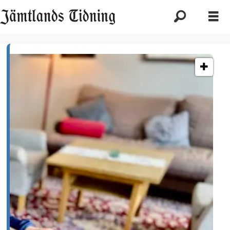
Etikett:
jt26v7