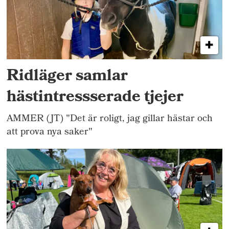
Ridläger samlar
hästintressserade tjejer
AMMER (JT) "Det är roligt, jag gillar hästar och
att prova nya saker"