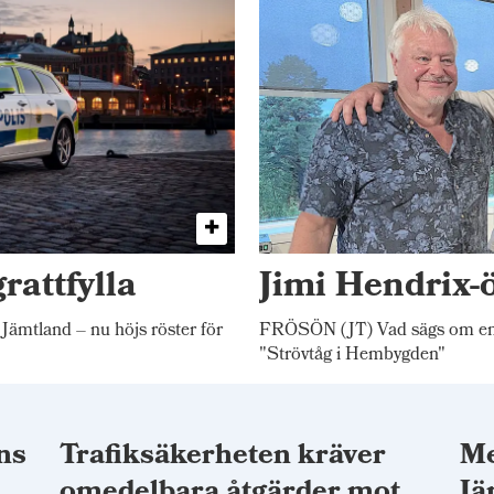
rattfylla
Jimi Hendrix-
 Jämtland – nu höjs röster för
FRÖSÖN (JT) Vad sägs om en 
"Strövtåg i Hembygden"
ns
Trafiksäkerheten kräver
Me