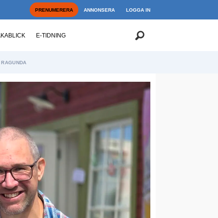
PRENUMERERA
ANNONSERA
LOGGA IN
AKABLICK
E-TIDNING
RAGUNDA