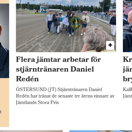
Flera jämtar arbetar för
Kr
stjärntränaren Daniel
jä
Redén
br
n
ÖSTERSUND (JT) Stjärntränaren Daniel
Kall
Redén har tränat de senaste tre årens vinnare av
Jämt
Jämtlands Stora Pris
t