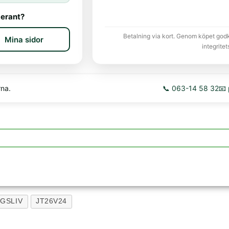
erant?
Betalning via kort. Genom köpet god
Mina sidor
integritet
rna.
📞 063-14 58 32
📧
GSLIV
JT26V24