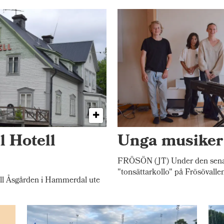
l Hotell
Unga musiker 
FRÖSÖN (JT) Under den senast
"tonsättarkollo" på Frösövalle
l Åsgården i Hammerdal ute