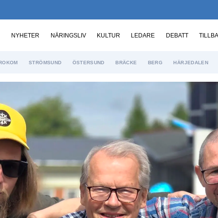
NYHETER
NÄRINGSLIV
KULTUR
LEDARE
DEBATT
TILLB
ROKOM
STRÖMSUND
ÖSTERSUND
BRÄCKE
BERG
HÄRJEDALEN