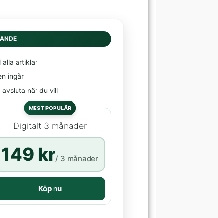
DANDE
l alla artiklar
en ingår
avsluta när du vill
MEST POPULÄR
Digitalt 3 månader
149 kr
/ 3 månader
Köp nu