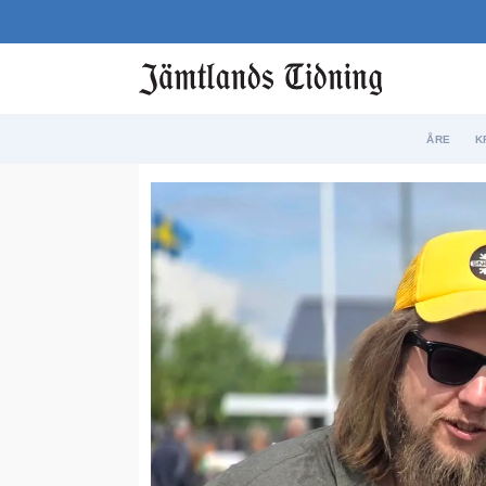
ÅRE
K