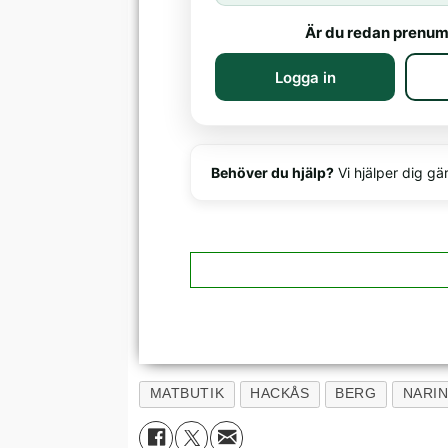
Är du redan prenum
Logga in
Behöver du hjälp?
Vi hjälper dig gä
MATBUTIK
HACKÅS
BERG
NARIN