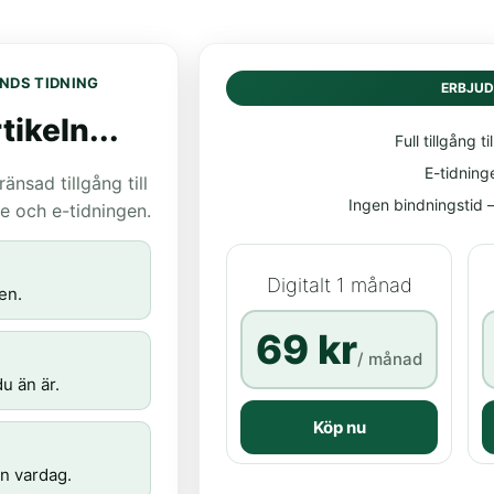
NDS TIDNING
ERBJU
tikeln...
Full tillgång til
E-tidning
nsad tillgång till
Ingen bindningstid – 
age och e-tidningen.
Digitalt 1 månad
en.
69 kr
/ månad
u än är.
Köp nu
n vardag.