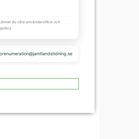
känner du våra användarvillkor och
spolicy.
 prenumeration@jamtlandstidning.se