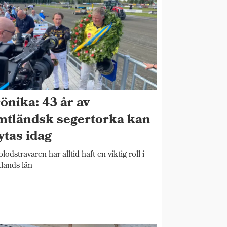
önika: 43 år av
mtländsk segertorka kan
ytas idag
blodstravaren har alltid haft en viktig roll i
lands län