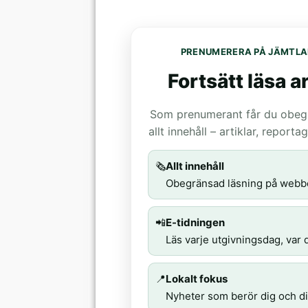
PRENUMERERA PÅ JÄMTLA
Fortsätt läsa ar
Som prenumerant får du obegrä
allt innehåll – artiklar, report
🗞️
Allt innehåll
Obegränsad läsning på webb
📲
E-tidningen
Läs varje utgivningsdag, var d
📍
Lokalt fokus
Nyheter som berör dig och di