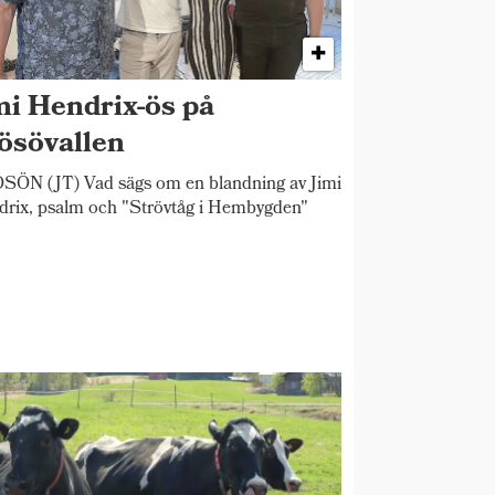
mi Hendrix-ös på
ösövallen
ÖN (JT) Vad sägs om en blandning av Jimi
rix, psalm och "Strövtåg i Hembygden"