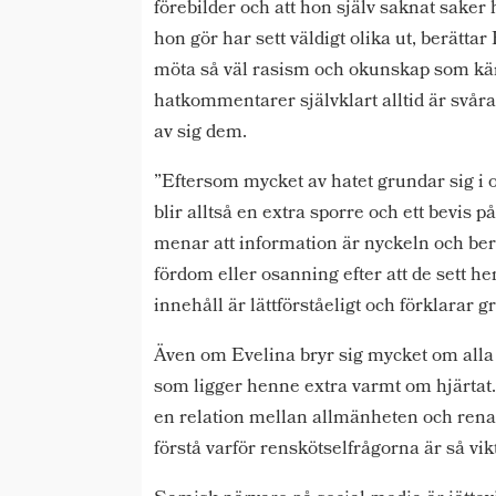
förebilder och att hon själv saknat saker 
hon gör har sett väldigt olika ut, berätta
möta så väl rasism och okunskap som kär
hatkommentarer självklart alltid är svåra 
av sig dem.
”Eftersom mycket av hatet grundar sig i o
blir alltså en extra sporre och ett bevis p
menar att information är nyckeln och berätt
fördom eller osanning efter att de sett he
innehåll är lättförståeligt och förklarar gr
Även om Evelina bryr sig mycket om alla 
som ligger henne extra varmt om hjärtat
en relation mellan allmänheten och renar
förstå varför renskötselfrågorna är så vikt