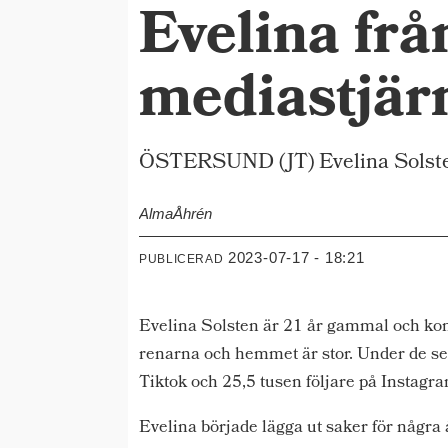
Evelina frå
mediastjär
ÖSTERSUND (JT) Evelina Solsten är
Alma
Åhrén
2023-07-17 - 18:21
PUBLICERAD
Evelina Solsten är 21 år gammal och kom
renarna och hemmet är stor. Under de sen
Tiktok och 25,5 tusen följare på Instagra
Evelina började lägga ut saker för några