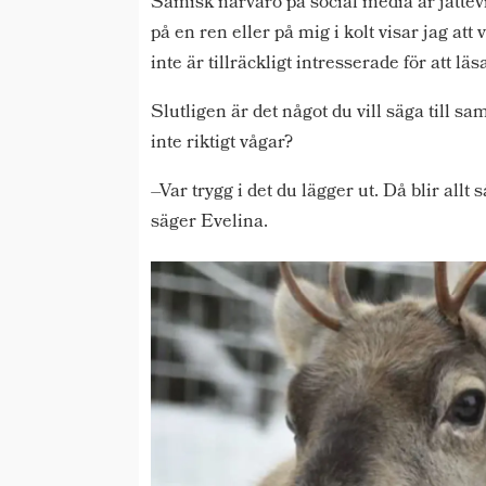
Samisk närvaro på social media är jättevi
på en ren eller på mig i kolt visar jag at
inte är tillräckligt intresserade för att läs
Slutligen är det något du vill säga ti
inte riktigt vågar?
–Var trygg i det du lägger ut. Då blir allt 
säger Evelina.