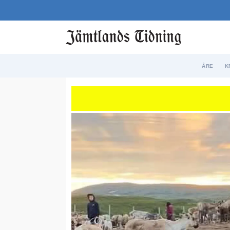
ÅRE
K