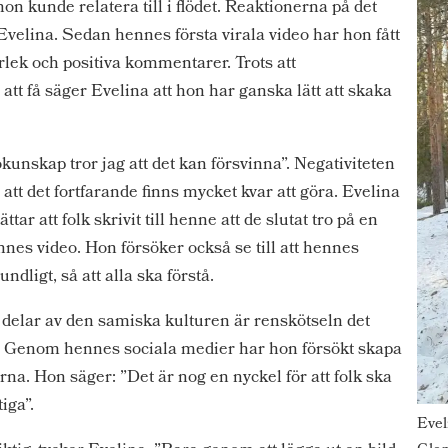
hon kunde relatera till i flödet. Reaktionerna på det
r Evelina. Sedan hennes första virala video har hon fått
lek och positiva kommentarer. Trots att
att få säger Evelina att hon har ganska lätt att skaka
kunskap tror jag att det kan försvinna”. Negativiteten
å att det fortfarande finns mycket kvar att göra. Evelina
ar att folk skrivit till henne att de slutat tro på en
nnes video. Hon försöker också se till att hennes
undligt, så att alla ska förstå.
delar av den samiska kulturen är renskötseln det
. Genom hennes sociala medier har hon försökt skapa
na. Hon säger: ”Det är nog en nyckel för att folk ska
iga”.
Evel