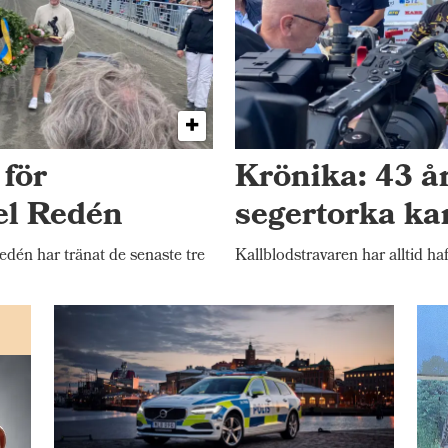
 för
Krönika: 43 å
el Redén
segertorka ka
én har tränat de senaste tre
Kallblodstravaren har alltid haf