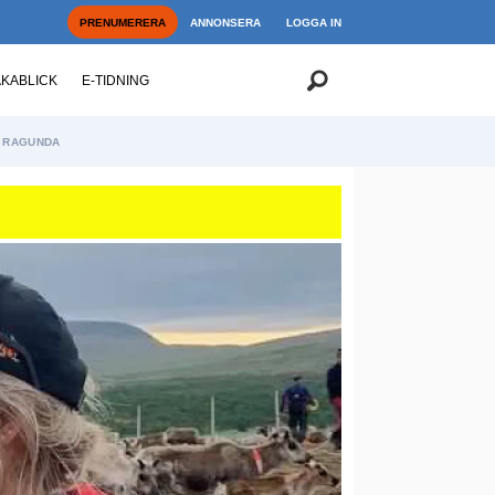
PRENUMERERA
ANNONSERA
LOGGA IN
AKABLICK
E-TIDNING
RAGUNDA