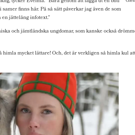
ktig, tycker Evelina. ”Bara genom att lägga ut en bild
Glen
t vi samer finns här. På så sätt påverkar jag även de som
a en jättelång infotext.”
ll samiska och jämtländska ungdomar, som kanske också drö
så himla mycket lättare! Och, det är verkligen så himla kul att 