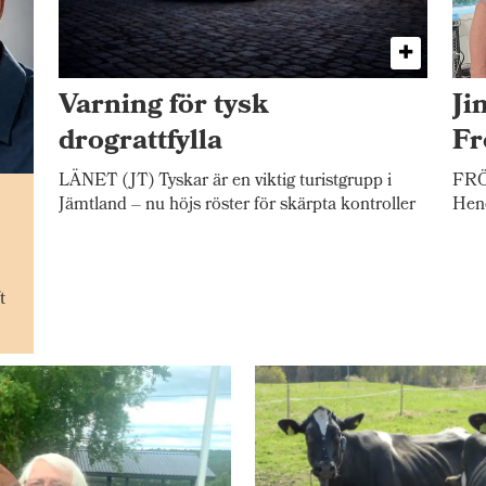
Varning för tysk
Ji
drograttfylla
Fr
LÄNET (JT) Tyskar är en viktig turistgrupp i
FRÖS
n
Jämtland – nu höjs röster för skärpta kontroller
Hend
t