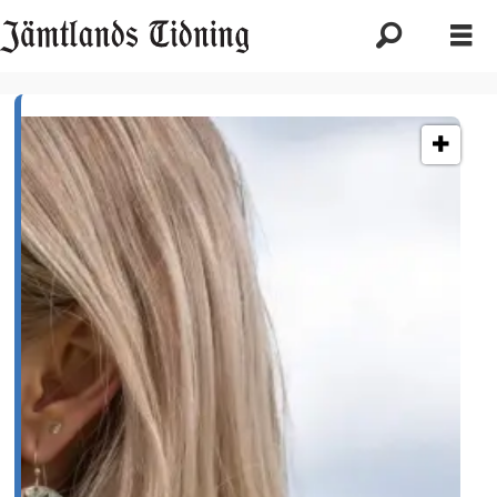
Etikett:
glen