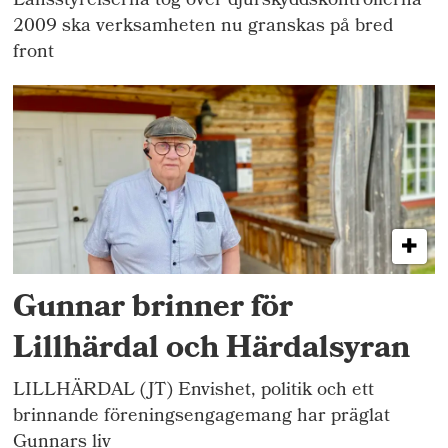
Länsstyrelserna tog över djurskyddskontrollerna
2009 ska verksamheten nu granskas på bred
front
Gunnar brinner för
Lillhärdal och Härdalsyran
LILLHÄRDAL (JT) Envishet, politik och ett
brinnande föreningsengagemang har präglat
Gunnars liv