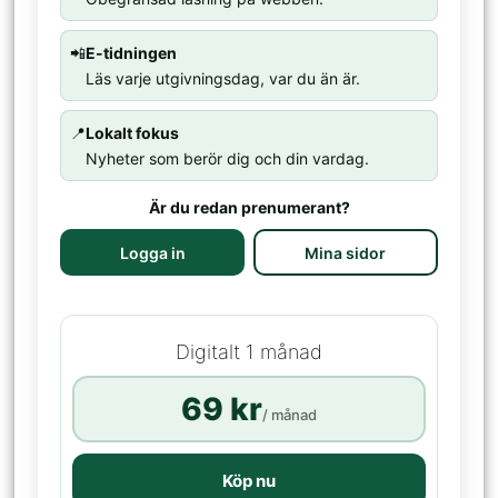
📲
E-tidningen
Läs varje utgivningsdag, var du än är.
📍
Lokalt fokus
Nyheter som berör dig och din vardag.
Är du redan prenumerant?
Logga in
Mina sidor
Digitalt 1 månad
69 kr
/ månad
Köp nu