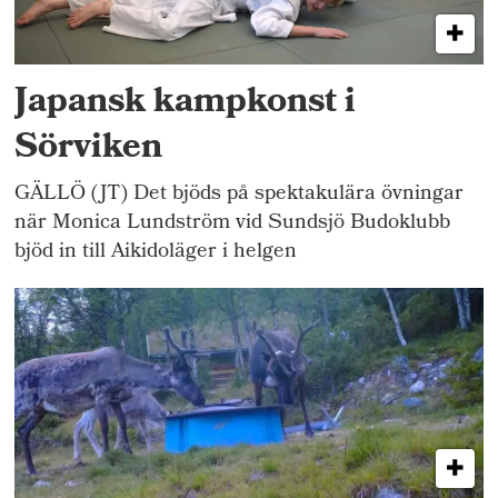
Japansk kampkonst i
Sörviken
GÄLLÖ (JT) Det bjöds på spektakulära övningar
när Monica Lundström vid Sundsjö Budoklubb
bjöd in till Aikidoläger i helgen