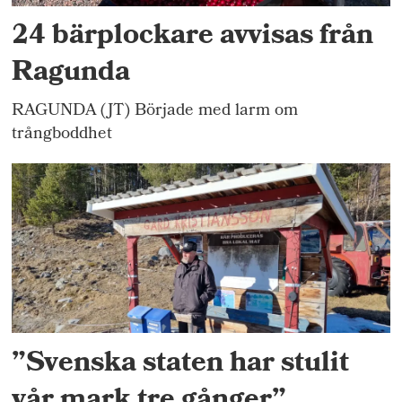
24 bärplockare avvisas från
Ragunda
RAGUNDA (JT) Började med larm om
trångboddhet
”Svenska staten har stulit
vår mark tre gånger”