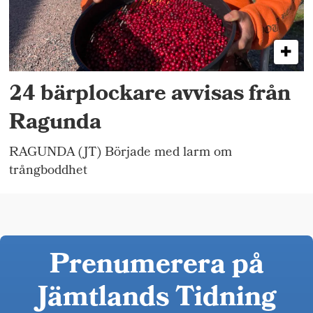
24 bärplockare avvisas från
Ragunda
RAGUNDA (JT) Började med larm om
trångboddhet
Prenumerera på
Jämtlands Tidning