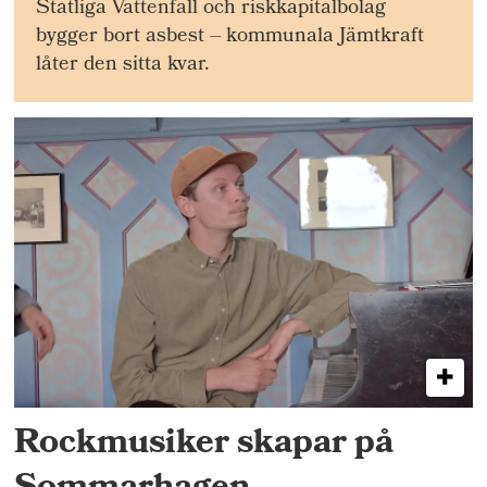
Statliga Vattenfall och riskkapitalbolag
bygger bort asbest – kommunala Jämtkraft
låter den sitta kvar.
Rockmusiker skapar på