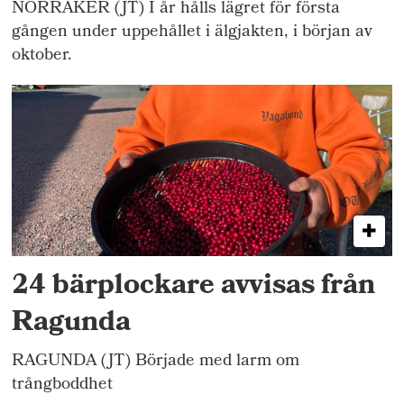
NORRÅKER (JT) I år hålls lägret för första
gången under uppehållet i älgjakten, i början av
oktober.
24 bärplockare avvisas från
Ragunda
RAGUNDA (JT) Började med larm om
trångboddhet