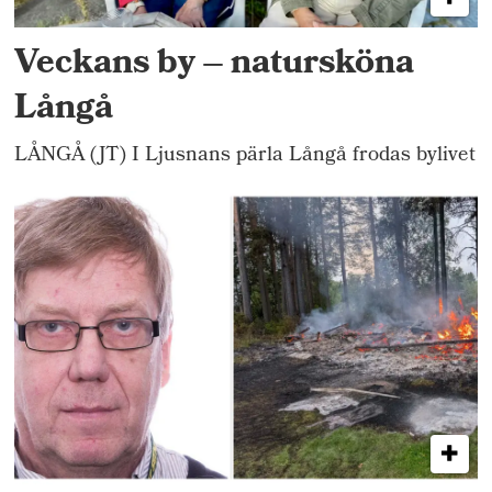
Veckans by – natursköna
Långå
LÅNGÅ (JT) I Ljusnans pärla Långå frodas bylivet