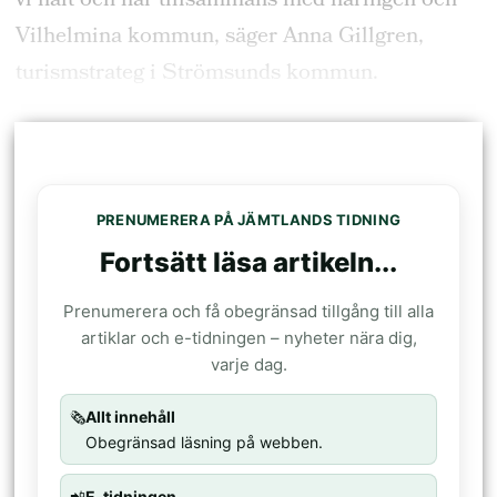
vi haft och har tillsammans med näringen och
Vilhelmina kommun, säger Anna Gillgren,
turismstrateg i Strömsunds kommun.
PRENUMERERA PÅ JÄMTLANDS TIDNING
Fortsätt läsa artikeln...
Prenumerera och få obegränsad tillgång till alla
artiklar och e-tidningen – nyheter nära dig,
varje dag.
🗞️
Allt innehåll
Obegränsad läsning på webben.
📲
E-tidningen