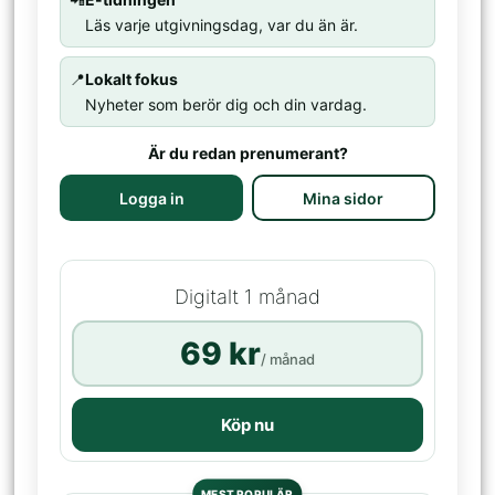
Läs varje utgivningsdag, var du än är.
📍
Lokalt fokus
Nyheter som berör dig och din vardag.
Är du redan prenumerant?
Logga in
Mina sidor
Digitalt 1 månad
69 kr
/ månad
Köp nu
MEST POPULÄR