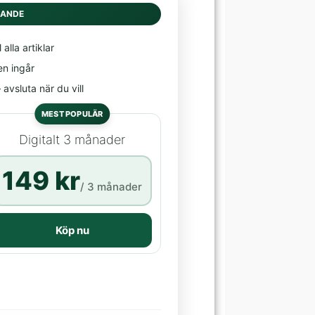
DANDE
l alla artiklar
en ingår
avsluta när du vill
MEST POPULÄR
Digitalt 3 månader
149 kr
/ 3 månader
Köp nu