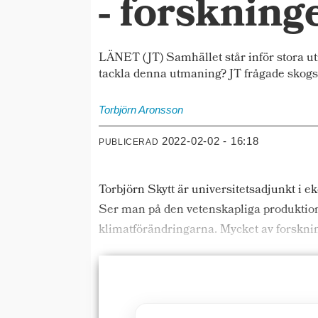
- forskning
LÄNET (JT) Samhället står inför stora ut
tackla denna utmaning? JT frågade skogsf
Torbjörn
Aronsson
2022-02-02 - 16:18
PUBLICERAD
Torbjörn Skytt är universitetsadjunkt i e
Ser man på den vetenskapliga produktione
klimatförändringarna. Mycket av forsknin