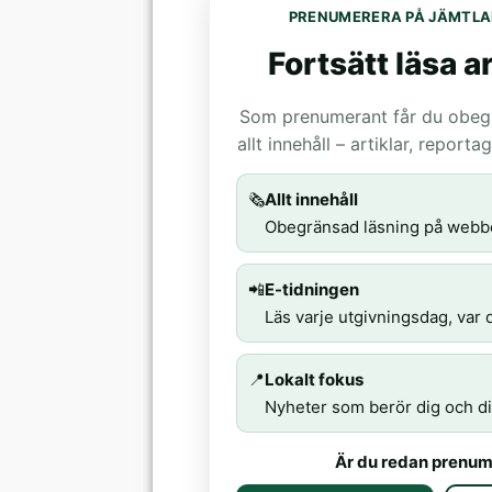
PRENUMERERA PÅ JÄMTLA
Fortsätt läsa ar
Som prenumerant får du obegrä
allt innehåll – artiklar, report
🗞️
Allt innehåll
Obegränsad läsning på webb
📲
E-tidningen
Läs varje utgivningsdag, var d
📍
Lokalt fokus
Nyheter som berör dig och di
Är du redan prenum