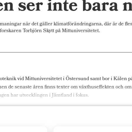
en ser inte bara 
maningar när det gäller klimatförändringarna, där är de fle
orskaren Torbjörn Skytt på Mittuniversitetet.
koteknik vid Mittuniversitetet i Östersund samt bor i Kälen
n de senaste åren finns texter om växthuseffekten och om s
gen har utvecklingen i Jämtland i fokus.