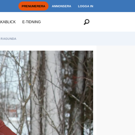
PRENUMERERA
ANNONSERA
LOGGA IN
AKABLICK
E-TIDNING
RAGUNDA