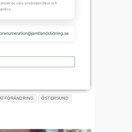
känner du våra användarvillkor och
spolicy.
 prenumeration@jamtlandstidning.se
ATFÖRÄNDRING
ÖSTERSUND