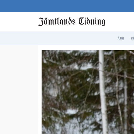
ÅRE
K