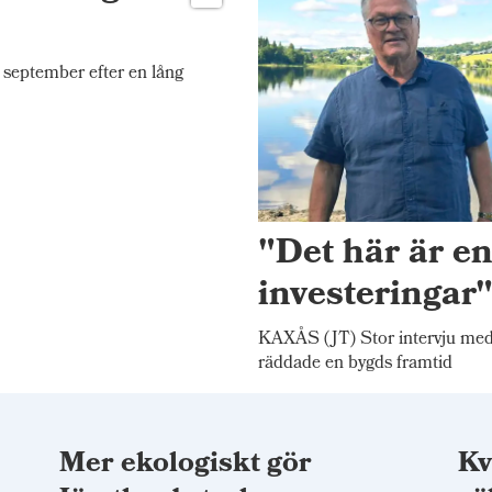
september efter en lång
"Det här är e
investeringar
KAXÅS (JT) Stor intervju me
räddade en bygds framtid
Mer ekologiskt gör
Kv