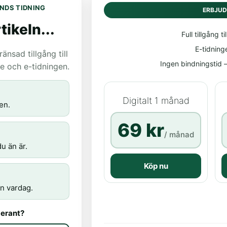
NDS TIDNING
ERBJU
tikeln...
Full tillgång til
E-tidning
nsad tillgång till
Ingen bindningstid – 
age och e-tidningen.
Digitalt 1 månad
en.
69 kr
/ månad
u än är.
Köp nu
n vardag.
erant?