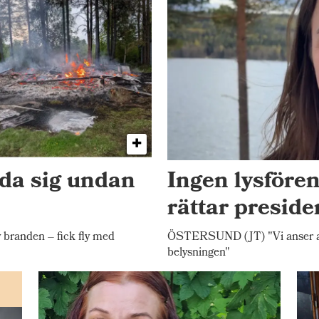
dda sig undan
Ingen lysfören
rättar presid
randen – fick fly med
ÖSTERSUND (JT) "Vi anser att 
belysningen"