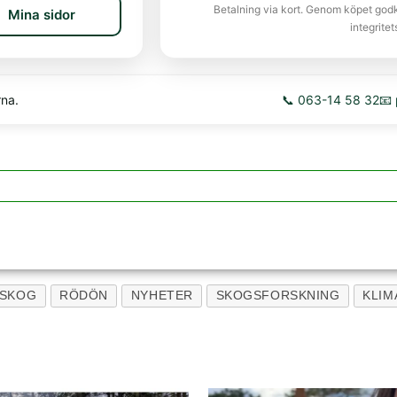
Betalning via kort. Genom köpet god
Mina sidor
integritet
rna.
📞 063-14 58 32
📧
SKOG
RÖDÖN
NYHETER
SKOGSFORSKNING
KLIM