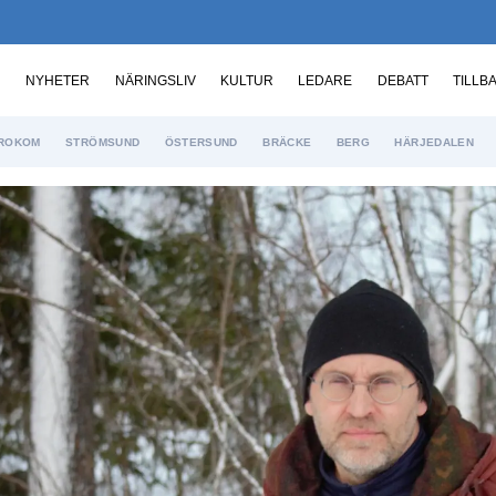
NYHETER
NÄRINGSLIV
KULTUR
LEDARE
DEBATT
TILLB
ROKOM
STRÖMSUND
ÖSTERSUND
BRÄCKE
BERG
HÄRJEDALEN