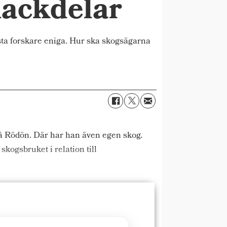
nackdelar
sta forskare eniga. Hur ska skogsägarna
 på Rödön. Där har han även egen skog.
kogsbruket i relation till