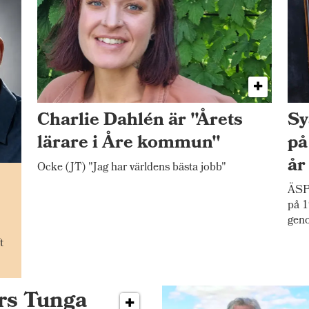
Charlie Dahlén är "Årets
Sy
lärare i Åre kommun"
på
år
Ocke (JT) "Jag har världens bästa jobb"
n
ÄSP
på 1
gen
t
ers Tunga