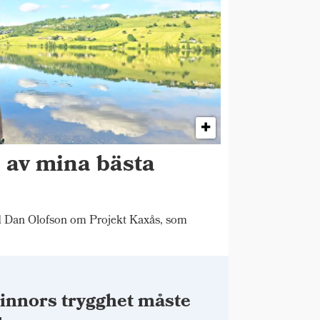
n av mina bästa
"
d Dan Olofson om Projekt Kaxås, som
innors trygghet måste