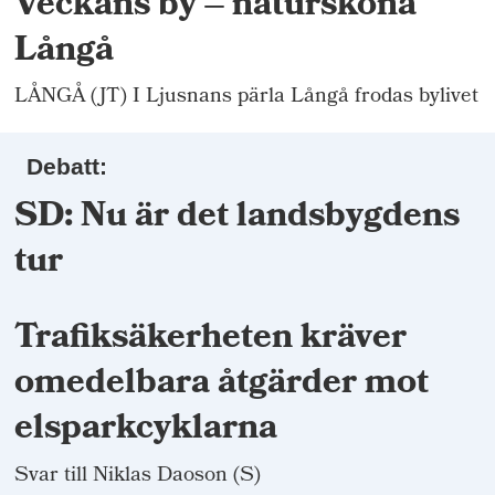
Veckans by – natursköna
Långå
LÅNGÅ (JT) I Ljusnans pärla Långå frodas bylivet
Debatt:
SD: Nu är det landsbygdens
tur
Trafiksäkerheten kräver
omedelbara åtgärder mot
elsparkcyklarna
Svar till Niklas Daoson (S)