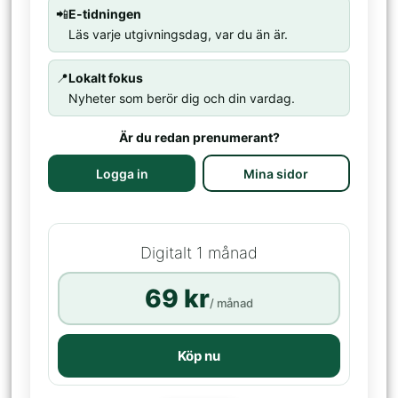
📲
E-tidningen
Läs varje utgivningsdag, var du än är.
📍
Lokalt fokus
Nyheter som berör dig och din vardag.
Är du redan prenumerant?
Logga in
Mina sidor
Digitalt 1 månad
69 kr
/ månad
Köp nu