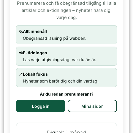
Prenumerera och få obegränsad tillgång till alla
artiklar och e-tidningen – nyheter nära dig,
varje dag.
🗞️
Allt innehåll
Obegränsad läsning på webben.
📲
E-tidningen
Läs varje utgivningsdag, var du än är.
📍
Lokalt fokus
Nyheter som berör dig och din vardag.
Är du redan prenumerant?
Logga in
Mina sidor
Digitalt 1 månad