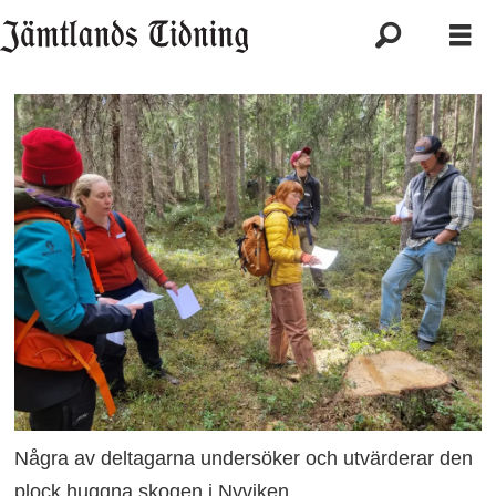
Några av deltagarna undersöker och utvärderar den
plock huggna skogen i Nyviken.