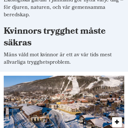
Ekologiska gårdar i Jämtland gör nytta varje dag –
för djuren, naturen, och vår gemensamma
beredskap.
Kvinnors trygghet måste
säkras
Mäns våld mot kvinnor är ett av vår tids mest
allvarliga trygghetsproblem.