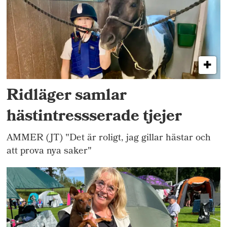
Ridläger samlar
hästintressserade tjejer
AMMER (JT) "Det är roligt, jag gillar hästar och
att prova nya saker"