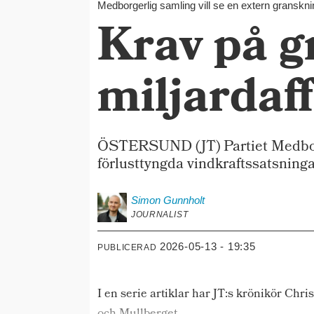
Medborgerlig samling vill se en extern gransknin
Krav på g
miljardaf
ÖSTERSUND (JT) Partiet Medborge
förlusttyngda vindkraftssatsninga
Simon
Gunnholt
JOURNALIST
2026-05-13 - 19:35
PUBLICERAD
I en serie artiklar har JT:s krönikör Chr