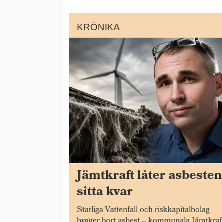
KRÖNIKA
Jämtkraft låter asbeste
sitta kvar
Statliga Vattenfall och riskkapitalbolag
bygger bort asbest – kommunala Jämtkraf