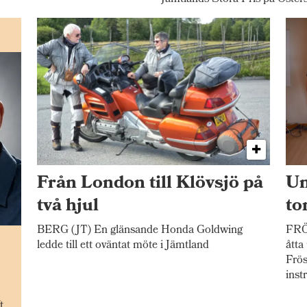
Från London till Klövsjö på
Un
två hjul
to
BERG (JT) En glänsande Honda Goldwing
FRÖ
n
ledde till ett oväntat möte i Jämtland
åtta
Frös
inst
t