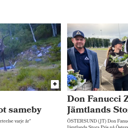
Don Fanucci Z
ot sameby
Jämtlands Sto
else varje år"
ÖSTERSUND (JT) Don Fanucci
Jämtlands Stora Pris på Öster