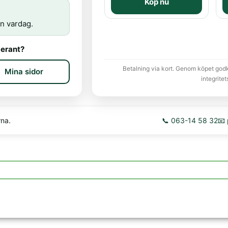
Köp nu
n vardag.
erant?
Betalning via kort. Genom köpet god
Mina sidor
integritet
rna.
📞 063-14 58 32
📧