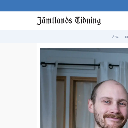
ÅRE
K