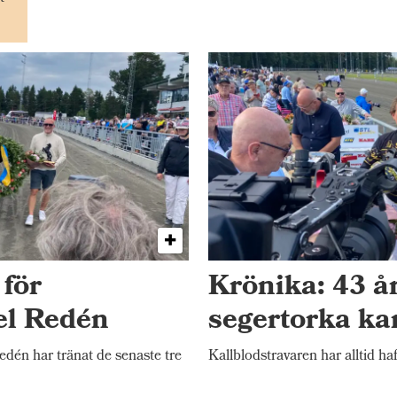
 för
Krönika: 43 å
el Redén
segertorka ka
én har tränat de senaste tre
Kallblodstravaren har alltid haf