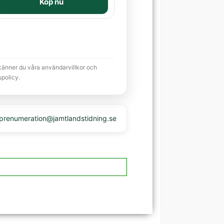
Köp nu
känner du våra användarvillkor och
spolicy.
 prenumeration@jamtlandstidning.se