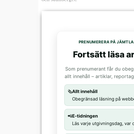
och Mullberget.
PRENUMERERA PÅ JÄMTLA
Fortsätt läsa ar
Som prenumerant får du obegrä
allt innehåll – artiklar, report
🗞️
Allt innehåll
Obegränsad läsning på webb
📲
E-tidningen
Läs varje utgivningsdag, var d