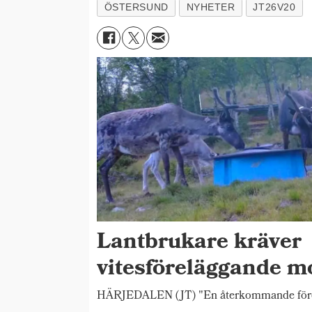
ÖSTERSUND
NYHETER
JT26V20
Lantbrukare kräver
vitesföreläggande m
HÄRJEDALEN (JT) "En återkommande förete