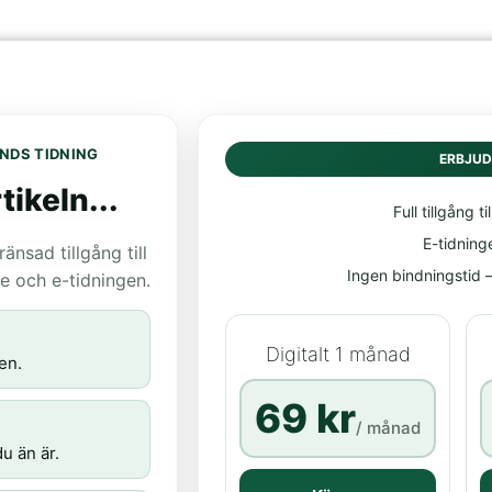
NDS TIDNING
ERBJU
tikeln...
Full tillgång til
E-tidning
nsad tillgång till
Ingen bindningstid – 
age och e-tidningen.
Digitalt 1 månad
en.
69 kr
/ månad
u än är.