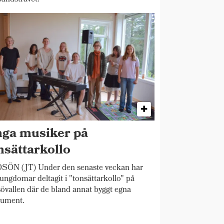
ga musiker på
nsättarkollo
SÖN (JT) Under den senaste veckan har
 ungdomar deltagit i "tonsättarkollo" på
övallen där de bland annat byggt egna
rument.