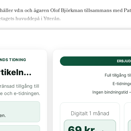
 håller vd:n och ägaren Olof Björkman tillsammans med Patr
retagets huvuddepå i Ytterån.
NDS TIDNING
ERBJU
tikeln...
Full tillgång til
E-tidning
nsad tillgång till
Ingen bindningstid – 
age och e-tidningen.
Digitalt 1 månad
en.
69 kr