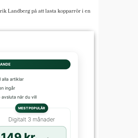
ik Landberg på att lasta kopparrör i en
DANDE
l alla artiklar
en ingår
avsluta när du vill
MEST POPULÄR
Digitalt 3 månader
149 kr