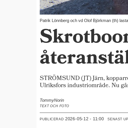
Patrik Lönnberg och vd Olof Björkman (th) lasta
Skrotboom
återanstäl
STRÖMSUND (JT) Järn, kopparrör 
Ulriksfors industriområde. Nu gå
Tommy
Norin
TEXT OCH FOTO
2026-05-12 - 11:00
PUBLICERAD
SENAST U