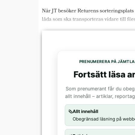
När JT besöker Returens sorteringsplats
låda som ska transporteras vidare till fö
PRENUMERERA PÅ JÄMTLA
Fortsätt läsa ar
Som prenumerant får du obegrä
allt innehåll – artiklar, report
🗞️
Allt innehåll
Obegränsad läsning på webb