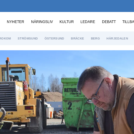
NYHETER
NÄRINGSLIV
KULTUR
LEDARE
DEBATT
TILLB
ROKOM
STRÖMSUND
ÖSTERSUND
BRÄCKE
BERG
HÄRJEDALEN