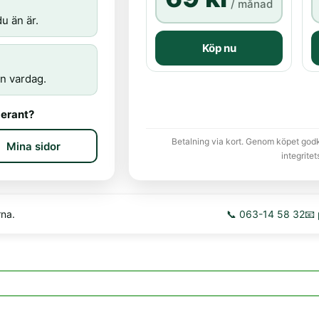
/ månad
u än är.
Köp nu
n vardag.
erant?
Betalning via kort. Genom köpet god
Mina sidor
integritet
rna.
📞 063-14 58 32
📧