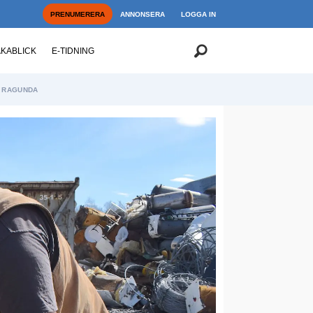
PRENUMERERA
ANNONSERA
LOGGA IN
AKABLICK
E-TIDNING
RAGUNDA