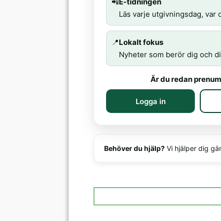
📲
E-tidningen
Läs varje utgivningsdag, var d
📍
Lokalt fokus
Nyheter som berör dig och di
Är du redan prenum
Logga in
Behöver du hjälp?
Vi hjälper dig gä