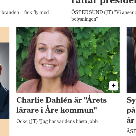
rättar presid
randen – fick fly med
ÖSTERSUND (JT) "Vi anser att 
belysningen"
Charlie Dahlén är "Årets
Sy
lärare i Åre kommun"
på
år
Ocke (JT) "Jag har världens bästa jobb"
n
ÄSP