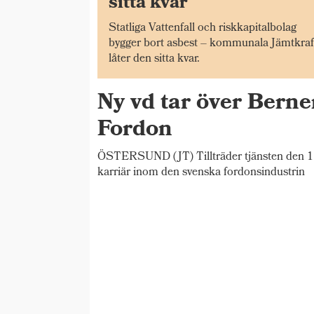
sitta kvar
Statliga Vattenfall och riskkapitalbolag
bygger bort asbest – kommunala Jämtkraf
låter den sitta kvar.
Ny vd tar över Bern
Fordon
ÖSTERSUND (JT) Tillträder tjänsten den 1 
karriär inom den svenska fordonsindustrin