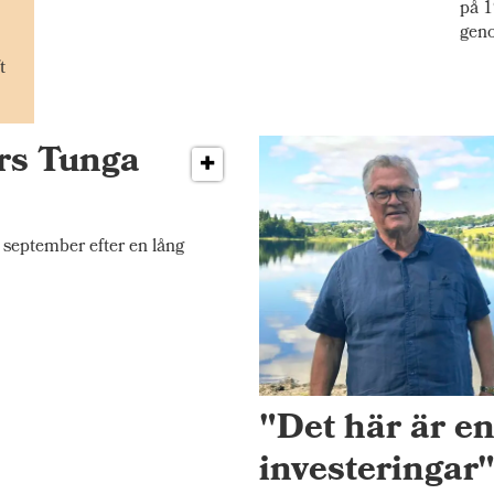
på 1
gen
t
ers Tunga
september efter en lång
"Det här är e
investeringar