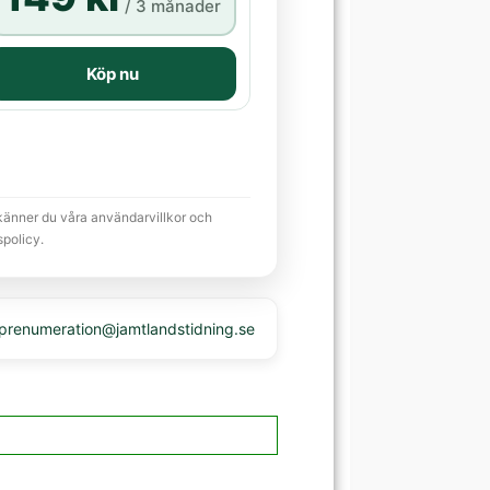
/ 3 månader
Köp nu
känner du våra användarvillkor och
spolicy.
 prenumeration@jamtlandstidning.se