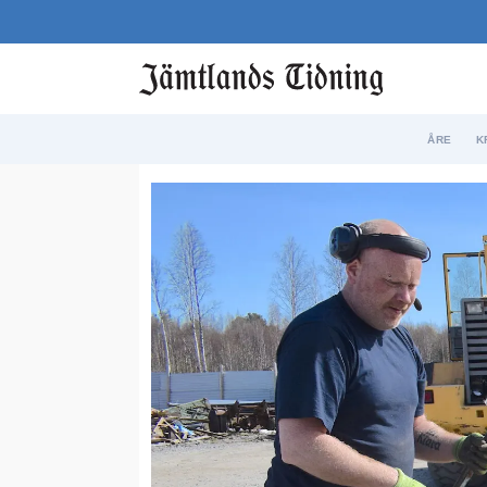
ÅRE
K