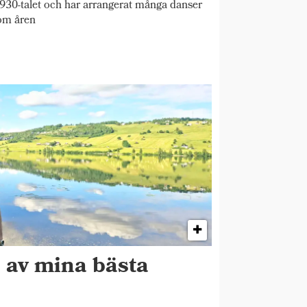
930-talet och har arrangerat många danser
om åren
n av mina bästa
"