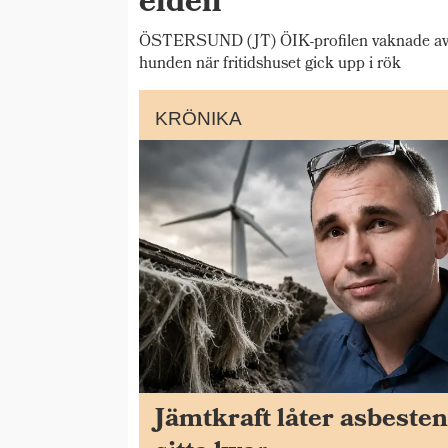
elden
ÖSTERSUND (JT) ÖIK-profilen vaknade av b
hunden när fritidshuset gick upp i rök
KRÖNIKA
Jämtkraft låter asbeste