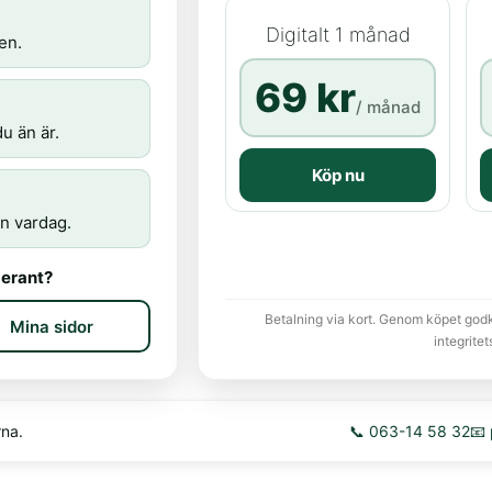
Digitalt 1 månad
en.
69 kr
/ månad
u än är.
Köp nu
n vardag.
erant?
Betalning via kort. Genom köpet god
Mina sidor
integritet
rna.
📞 063-14 58 32
📧