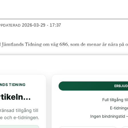
2026-03-29 - 17:37
PPDATERAD
ll Jämtlands Tidning om väg 686, som de menar är nära på of
NDS TIDNING
ERBJU
tikeln...
Full tillgång til
E-tidning
nsad tillgång till
Ingen bindningstid – 
age och e-tidningen.