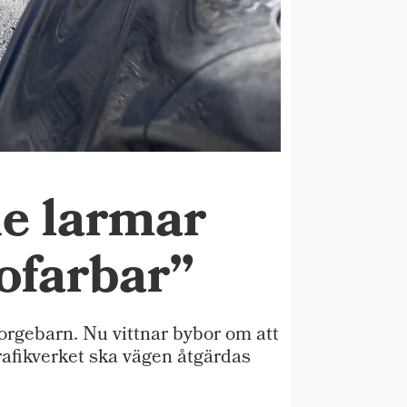
de larmar
ofarbar”
rgebarn. Nu vittnar bybor om att
rafikverket ska vägen åtgärdas