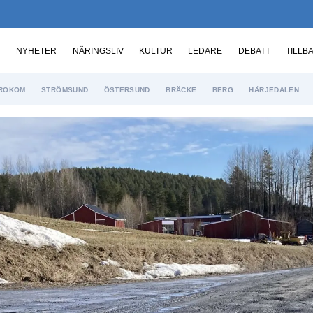
NYHETER
NÄRINGSLIV
KULTUR
LEDARE
DEBATT
TILLB
ROKOM
STRÖMSUND
ÖSTERSUND
BRÄCKE
BERG
HÄRJEDALEN