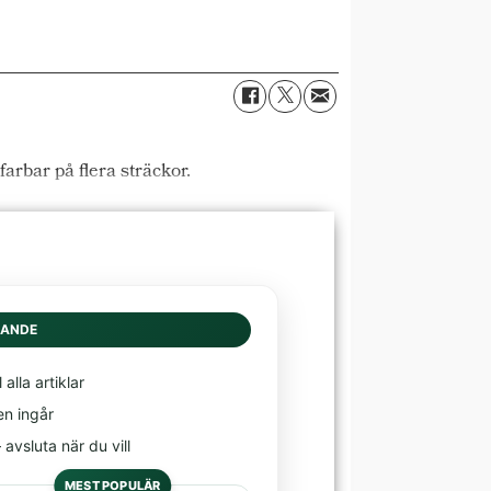
arbar på flera sträckor.
DANDE
l alla artiklar
en ingår
avsluta när du vill
MEST POPULÄR