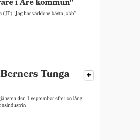
rare i Åre kommun"
 (JT) "Jag har världens bästa jobb"
r Berners Tunga
änsten den 1 september efter en lång
onsindustrin