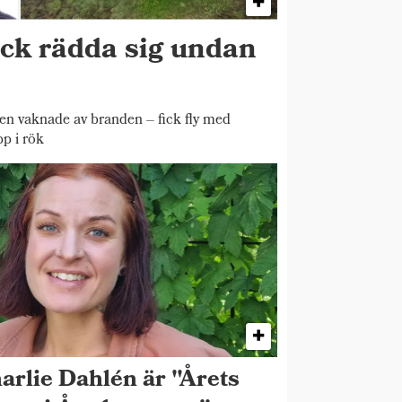
ick rädda sig undan
 vaknade av branden – fick fly med
pp i rök
arlie Dahlén är "Årets