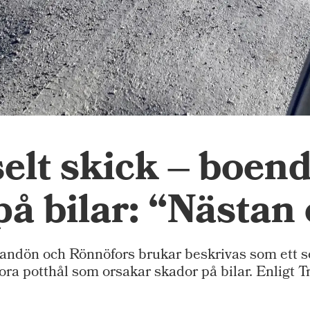
selt skick – boen
å bilar: “Nästan 
dön och Rönnöfors brukar beskrivas som ett so
ra potthål som orsakar skador på bilar. Enligt T