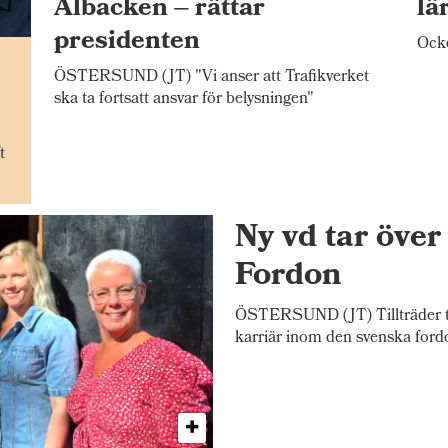
Albacken – rättar
lä
presidenten
Ocke
n
ÖSTERSUND (JT) "Vi anser att Trafikverket
ska ta fortsatt ansvar för belysningen"
t
Ny vd tar öve
Fordon
ÖSTERSUND (JT) Tillträder tj
karriär inom den svenska ford