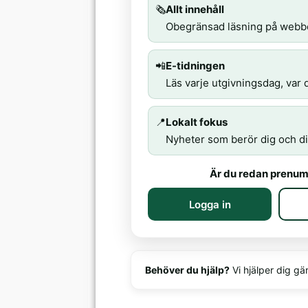
🗞️
Allt innehåll
Obegränsad läsning på webb
📲
E-tidningen
Läs varje utgivningsdag, var d
📍
Lokalt fokus
Nyheter som berör dig och di
Är du redan prenum
Logga in
Behöver du hjälp?
Vi hjälper dig gä