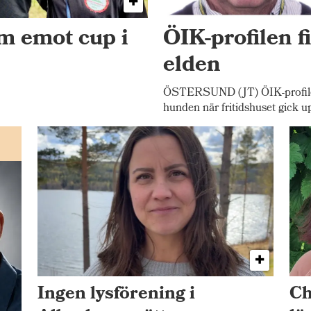
am emot cup i
ÖIK-profilen f
elden
ÖSTERSUND (JT) ÖIK-profilen
hunden när fritidshuset gick u
Ingen lysförening i
Ch