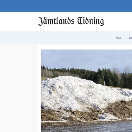
ÅRE
K