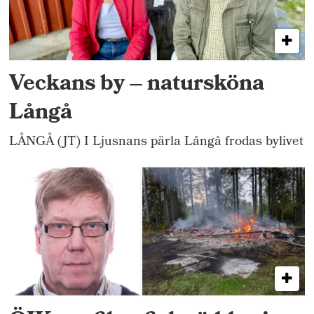
Veckans by – natursköna
Långå
LÅNGÅ (JT) I Ljusnans pärla Långå frodas bylivet