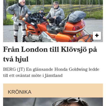
Från London till Klövsjö på
två hjul
BERG (JT) En glänsande Honda Goldwing ledde
till ett oväntat möte i Jämtland
KRÖNIKA