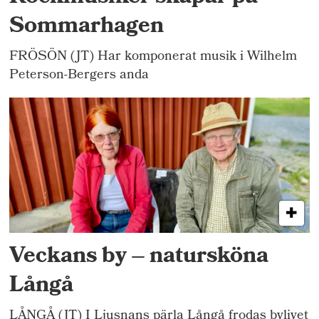
Sommarhagen
FRÖSÖN (JT) Har komponerat musik i Wilhelm
Peterson-Bergers anda
Veckans by – natursköna
Långå
LÅNGÅ (JT) I Ljusnans pärla Långå frodas bylivet