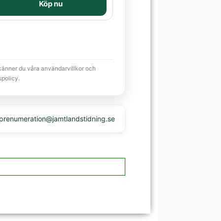
Köp nu
känner du våra användarvillkor och
spolicy.
 prenumeration@jamtlandstidning.se