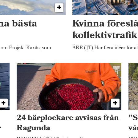
na bästa
Kvinna föresl
kollektivtrafi
 om Projekt Kaxås, som
ÅRE (JT) Har flera idéer för at
24 bärplockare avvisas från
”S
r
Ragunda
vå