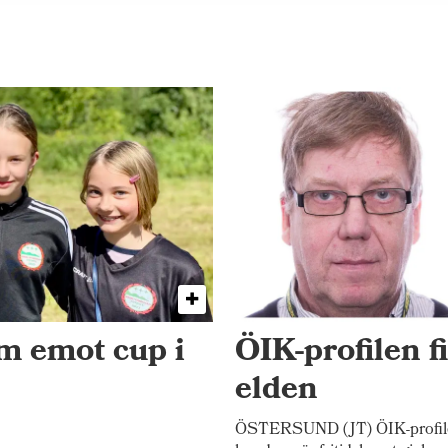
am emot cup i
ÖIK-profilen f
elden
ÖSTERSUND (JT) ÖIK-profilen