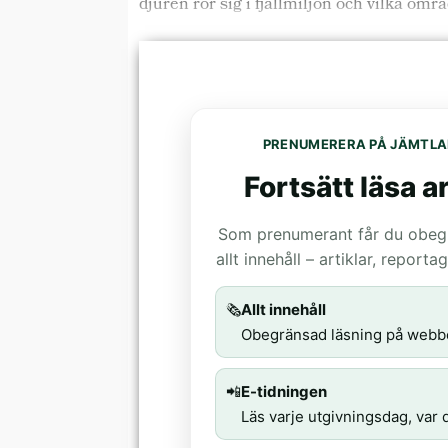
djuren rör sig i fjällmiljön och vilka omr
PRENUMERERA PÅ JÄMTLA
Fortsätt läsa ar
Som prenumerant får du obegrä
allt innehåll – artiklar, report
🗞️
Allt innehåll
Obegränsad läsning på webb
📲
E-tidningen
Läs varje utgivningsdag, var d