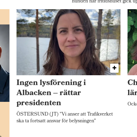
hunden när fritidshuset gick u
Ingen lysförening i
Ch
Albacken – rättar
lä
presidenten
Ocke
n
ÖSTERSUND (JT) "Vi anser att Trafikverket
ska ta fortsatt ansvar för belysningen"