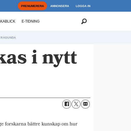
PRENUMERERA
ANNONSERA
LOGGA IN
AKABLICK
E-TIDNING
RAGUNDA
s i nytt
ge forskarna bättre kunskap om hur