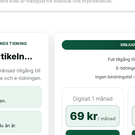
åden som är viktigast för födosök och reproduktion.
NDS TIDNING
ERBJU
tikeln...
Full tillgång til
E-tidning
nsad tillgång till
Ingen bindningstid – 
age och e-tidningen.
Digitalt 1 månad
en.
69 kr
/ månad
u än är.