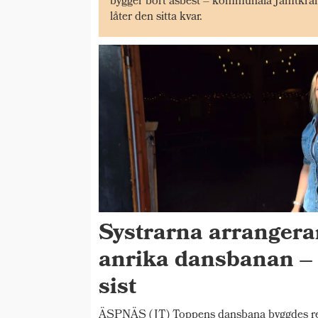
bygger bort asbest – kommunala Jämtkraf
låter den sitta kvar.
Systrarna arrangera
anrika dansbanan – 
sist
ÄSPNÄS (JT) Toppens dansbana byggdes red