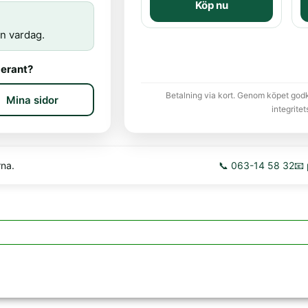
Köp nu
n vardag.
erant?
Betalning via kort. Genom köpet god
Mina sidor
integritet
rna.
📞 063-14 58 32
📧