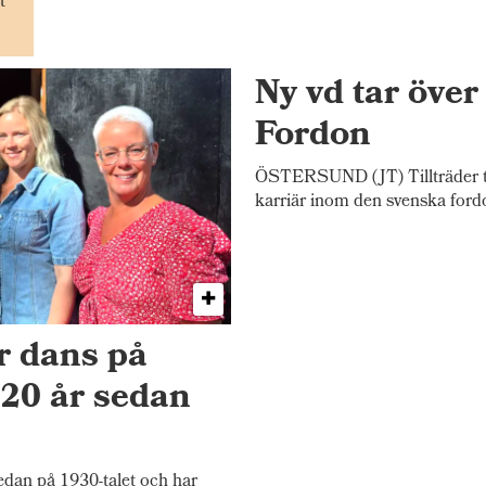
t
Ny vd tar öve
Fordon
ÖSTERSUND (JT) Tillträder tj
karriär inom den svenska ford
r dans på
20 år sedan
an på 1930-talet och har