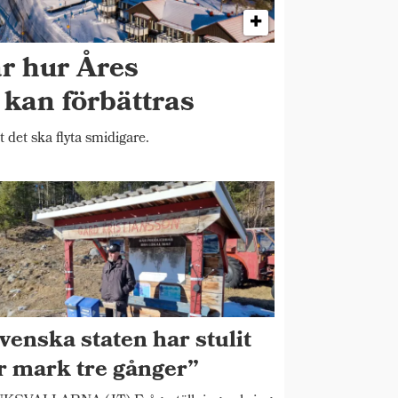
år hur Åres
k kan förbättras
t det ska flyta smidigare.
venska staten har stulit
r mark tre gånger”