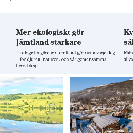
Mer ekologiskt gör
Kv
t
Jämtland starkare
sä
Ekologiska gårdar i Jämtland gör nytta varje dag
Mäns
– för djuren, naturen, och vår gemensamma
allv
beredskap.