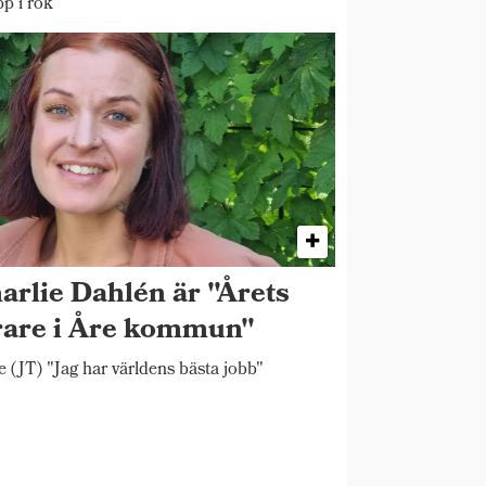
pp i rök
arlie Dahlén är "Årets
rare i Åre kommun"
 (JT) "Jag har världens bästa jobb"