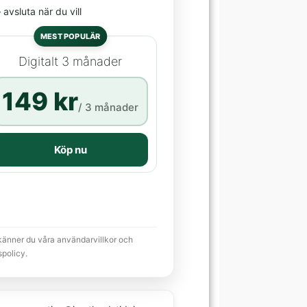
avsluta när du vill
MEST POPULÄR
Digitalt 3 månader
149 kr
/ 3 månader
Köp nu
känner du våra användarvillkor och
spolicy.