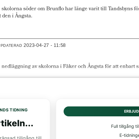
lorna söder om Brunflo har länge varit till Tandsbyns förde
t den i Ångsta.
2023-04-27 - 11:58
PPDATERAD
 nedläggning av skolorna i Fåker och Ångsta för att enbart s
NDS TIDNING
ERBJU
tikeln...
Full tillgång til
E-tidning
nsad tillgång till