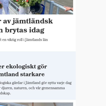
r av jämtländsk
n brytas idag
t en viktig roll i Jämtlands län
r ekologiskt gör
mtland starkare
ogiska gårdar i Jämtland gör nytta varje dag
r djuren, naturen, och vår gemensamma
dskap.