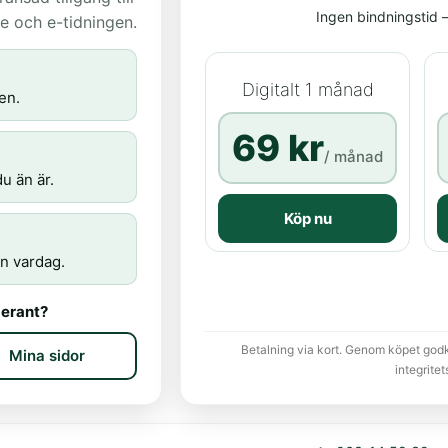
Ingen bindningstid – 
age och e-tidningen.
Digitalt 1 månad
en.
69 kr
/ månad
u än är.
Köp nu
n vardag.
erant?
Betalning via kort. Genom köpet god
Mina sidor
integritet