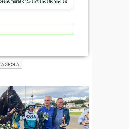
 prenumeration@jamtlandstidning.se
TA SKOLA