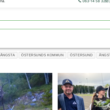
rna.
📞 063-14 58 32
📧
ÅNGSTA
ÖSTERSUNDS KOMMUN
ÖSTERSUND
ÅNGS