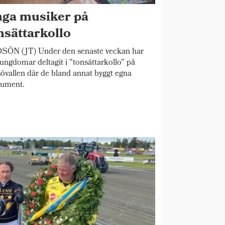
ga musiker på
nsättarkollo
SÖN (JT) Under den senaste veckan har
 ungdomar deltagit i "tonsättarkollo" på
övallen där de bland annat byggt egna
rument.