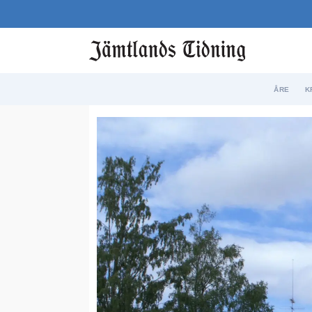
ÅRE
K