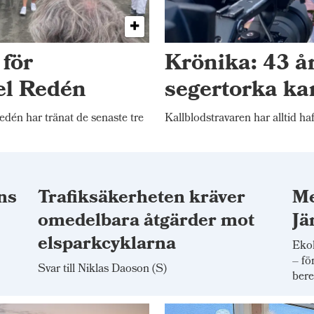
 för
Krönika: 43 å
el Redén
segertorka ka
én har tränat de senaste tre
Kallblodstravaren har alltid haf
ns
Trafiksäkerheten kräver
Me
omedelbara åtgärder mot
Jä
elsparkcyklarna
Ekol
– fö
Svar till Niklas Daoson (S)
bere