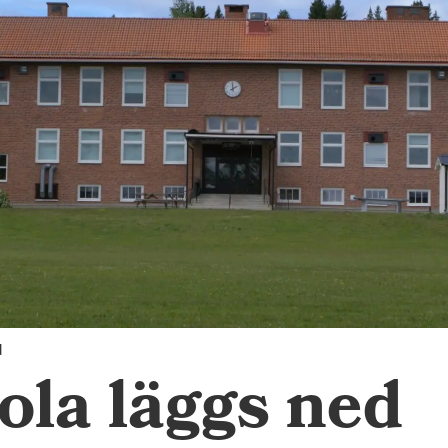
d
ola läggs ned