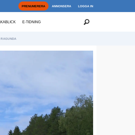
PRENUMERERA
ANNONSERA
LOGGA IN
AKABLICK
E-TIDNING
RAGUNDA