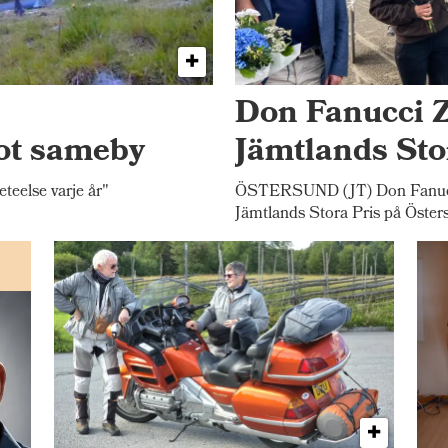
Don Fanucci Z
ot sameby
Jämtlands Sto
else varje år"
ÖSTERSUND (JT) Don Fanucci
Jämtlands Stora Pris på Öster