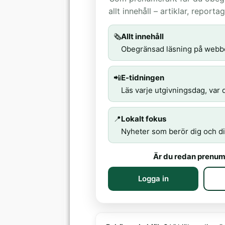
allt innehåll – artiklar, report
🗞️
Allt innehåll
Obegränsad läsning på webb
📲
E-tidningen
Läs varje utgivningsdag, var d
📍
Lokalt fokus
Nyheter som berör dig och di
Är du redan prenum
Logga in