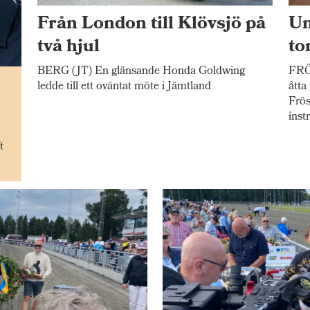
Från London till Klövsjö på
Un
två hjul
to
BERG (JT) En glänsande Honda Goldwing
FRÖ
n
ledde till ett oväntat möte i Jämtland
åtta
Frös
inst
t