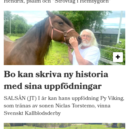
Hendrix, psalm och "Strövtåg i Hembygden"
Bo kan skriva ny historia
med sina uppfödningar
SALSÅN (JT) I år kan hans uppfödning Py Viking,
som tränas av sonen Niclas Torstemo, vinna
Svenskt Kallblodsderby