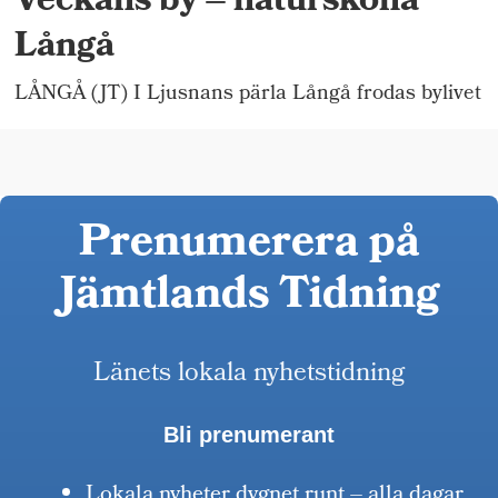
Veckans by – natursköna
Långå
LÅNGÅ (JT) I Ljusnans pärla Långå frodas bylivet
Prenumerera på
Jämtlands Tidning
Länets lokala nyhetstidning
Bli prenumerant
Lokala nyheter dygnet runt – alla dagar