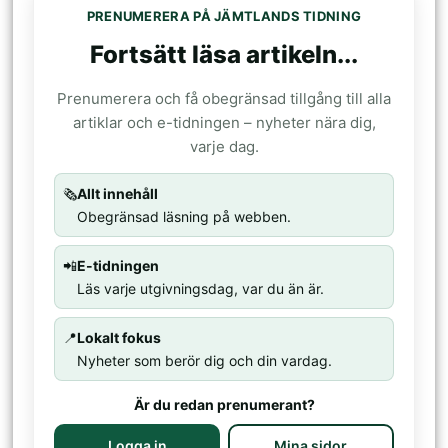
PRENUMERERA PÅ JÄMTLANDS TIDNING
Fortsätt läsa artikeln...
Prenumerera och få obegränsad tillgång till alla
artiklar och e-tidningen – nyheter nära dig,
varje dag.
🗞️
Allt innehåll
Obegränsad läsning på webben.
📲
E-tidningen
Läs varje utgivningsdag, var du än är.
📍
Lokalt fokus
Nyheter som berör dig och din vardag.
Är du redan prenumerant?
Logga in
Mina sidor