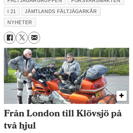
FÄLTJÄGARGRUPPEN
FÖRSVARSMAKTEN
I 21
JÄMTLANDS FÄLTJÄGARKÅR
NYHETER
Från London till Klövsjö på
två hjul