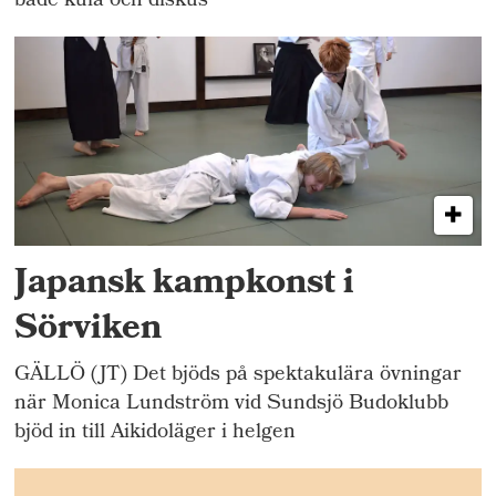
både kula och diskus
Japansk kampkonst i
Sörviken
GÄLLÖ (JT) Det bjöds på spektakulära övningar
när Monica Lundström vid Sundsjö Budoklubb
bjöd in till Aikidoläger i helgen