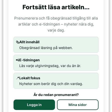
Fortsätt läsa artikeln...
Prenumerera och få obegränsad tillgång till alla
artiklar och e-tidningen – nyheter nära dig,
varje dag.
🗞️
Allt innehåll
Obegränsad läsning på webben.
📲
E-tidningen
Läs varje utgivningsdag, var du än är.
📍
Lokalt fokus
Nyheter som berör dig och din vardag.
Är du redan prenumerant?
Logga in
Mina sidor