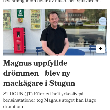
belastning inom delar av hälso- och sjukvården.
Magnus uppfyllde
drömmen– blev ny
mackägare i Stugun
STUGUN (JT) Efter ett helt yrkesliv på
bensinstationer tog Magnus steget han länge
drömt om