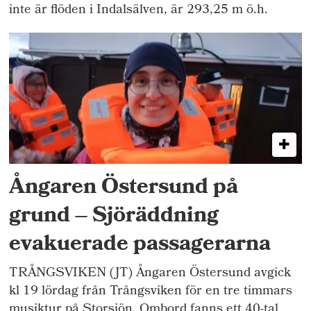
inte är flöden i Indalsälven, är 293,25 m ö.h.
Ångaren Östersund på
grund – Sjöräddning
evakuerade passagerarna
TRÅNGSVIKEN (JT) Ångaren Östersund avgick
kl 19 lördag från Trångsviken för en tre timmars
musiktur på Storsjön. Ombord fanns ett 40-tal