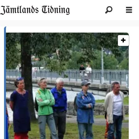
Etikett:
storsjön