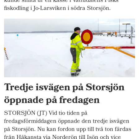
kunde smita ur en kasse i Vattudalens Fisks
fiskodling i Jo-Larsviken i södra Storsjön.
Tredje isvägen på Storsjön
öppnade på fredagen
STORSJÖN (JT) Vid tio tiden på
fredagsförmiddagen öppnade den tredje isvägen
på Storsjön. Nu kan fordon upp till två ton färdas
från Håkansta via Norderön till Isön och vice