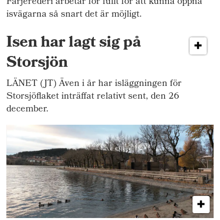
Färjerederi arbetar för fullt för att kunna öppna
isvägarna så snart det är möjligt.
Isen har lagt sig på
Storsjön
LÄNET (JT) Även i år har isläggningen för
Storsjöflaket inträffat relativt sent, den 26
december.