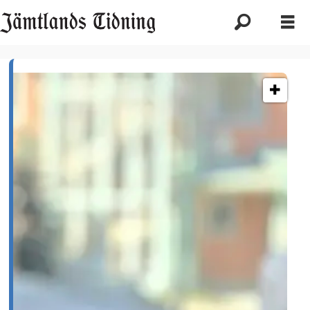
Etikett:
äldrevård