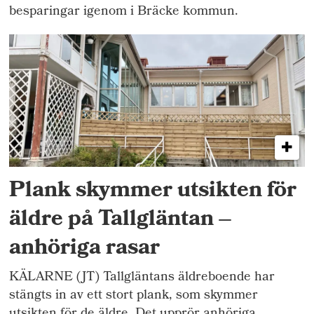
besparingar igenom i Bräcke kommun.
Plank skymmer utsikten för
äldre på Tallgläntan –
anhöriga rasar
KÄLARNE (JT) Tallgläntans äldreboende har
stängts in av ett stort plank, som skymmer