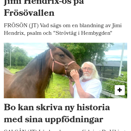
Jimi Hendrix-ös på
Frösövallen
FRÖSÖN (JT) Vad sägs om en blandning av Jimi
Hendrix, psalm och "Strövtåg i Hembygden"
Bo kan skriva ny historia
med sina uppfödningar