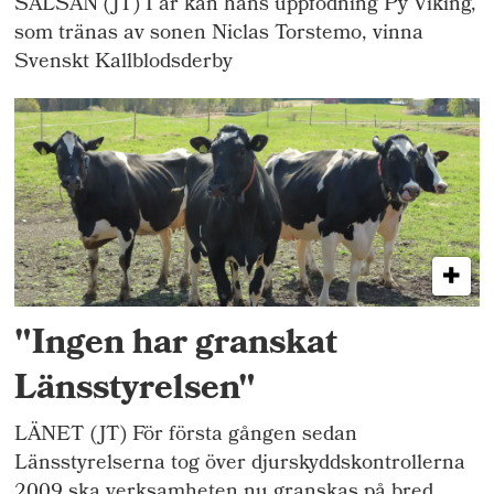
SALSÅN (JT) I år kan hans uppfödning Py Viking,
som tränas av sonen Niclas Torstemo, vinna
Svenskt Kallblodsderby
"Ingen har granskat
Länsstyrelsen"
LÄNET (JT) För första gången sedan
Länsstyrelserna tog över djurskyddskontrollerna
2009 ska verksamheten nu granskas på bred