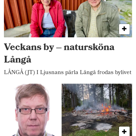
Veckans by – natursköna
Långå
LÅNGÅ (JT) I Ljusnans pärla Långå frodas bylivet