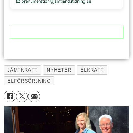
📧 prenumeration@jamtlandstidning.se
JÄMTKRAFT
NYHETER
ELKRAFT
ELFÖRSÖRJNING