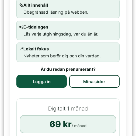
🗞️
Allt innehåll
Obegränsad läsning på webben.
📲
E-tidningen
Läs varje utgivningsdag, var du än är.
📍
Lokalt fokus
Nyheter som berör dig och din vardag.
Är du redan prenumerant?
Logga in
Mina sidor
Digitalt 1 månad
69 kr
/ månad