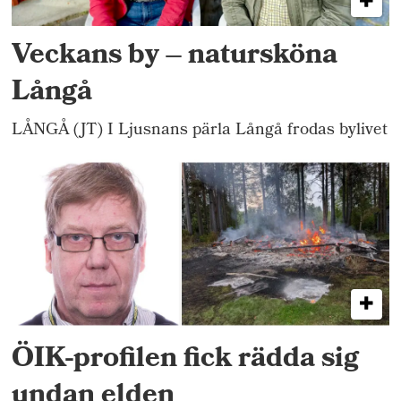
Veckans by – natursköna
Långå
LÅNGÅ (JT) I Ljusnans pärla Långå frodas bylivet
ÖIK-profilen fick rädda sig
undan elden