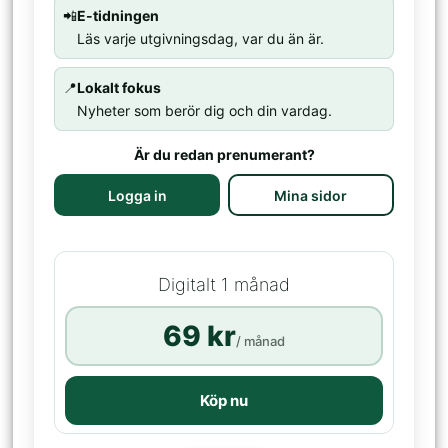
📲
E-tidningen
Läs varje utgivningsdag, var du än är.
📍
Lokalt fokus
Nyheter som berör dig och din vardag.
Är du redan prenumerant?
Logga in
Mina sidor
Digitalt 1 månad
69 kr
/ månad
Köp nu