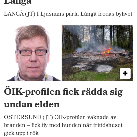
Långå
LÅNGÅ (JT) I Ljusnans pärla Långå frodas bylivet
ÖIK-profilen fick rädda sig
undan elden
ÖSTERSUND (JT) ÖIK-profilen vaknade av
branden – fick fly med hunden när fritidshuset
gick upp i rök