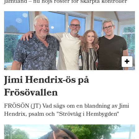
Jämtland – nu höjs röster för skärpta kontroller
Jimi Hendrix-ös på
Frösövallen
FRÖSÖN (JT) Vad sägs om en blandning av Jimi
Hendrix, psalm och "Strövtåg i Hembygden"