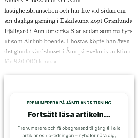
Anders Eriksson är verksam i
fastighetsbranschen och har lite vid sidan om
sin dagliga gärning i Eskilstuna köpt Granlunda
Fjällgård i Ånn för cirka 8 år sedan som nu hyrs
ut som Airbnb-boende. I höstas köpte han även
det gamla värdshuset i Ånn på exekutiv auktion
för 820 000 kronor.
PRENUMERERA PÅ JÄMTLANDS TIDNING
Fortsätt läsa artikeln...
Prenumerera och få obegränsad tillgång till alla
artiklar och e-tidningen – nyheter nära dig,