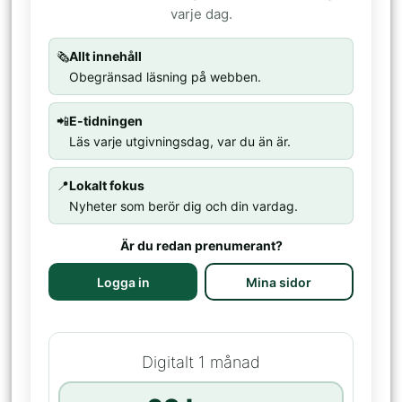
varje dag.
🗞️
Allt innehåll
Obegränsad läsning på webben.
📲
E-tidningen
Läs varje utgivningsdag, var du än är.
📍
Lokalt fokus
Nyheter som berör dig och din vardag.
Är du redan prenumerant?
Logga in
Mina sidor
Digitalt 1 månad