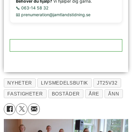
Behöver du hjälp?
Vi hjälper dig gärna.
📞 063-14 58 32
📧 prenumeration@jamtlandstidning.se
NYHETER
LIVSMEDELSBUTIK
JT25V32
FASTIGHETER
BOSTÄDER
ÅRE
ÅNN