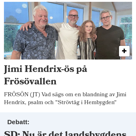
Jimi Hendrix-ös på
Frösövallen
FRÖSÖN (JT) Vad sägs om en blandning av Jimi
Hendrix, psalm och "Strövtåg i Hembygden"
Debatt:
SD: Nu är det landsbygdens