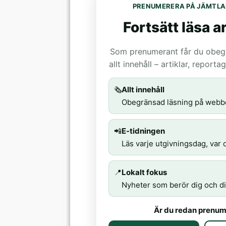
PRENUMERERA PÅ JÄMTLA
Fortsätt läsa ar
Som prenumerant får du obegrä
allt innehåll – artiklar, report
🗞️
Allt innehåll
Obegränsad läsning på webb
📲
E-tidningen
Läs varje utgivningsdag, var d
📍
Lokalt fokus
Nyheter som berör dig och di
Är du redan prenum