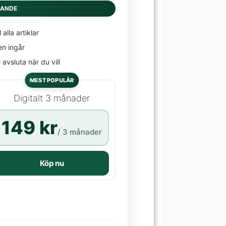
DANDE
l alla artiklar
en ingår
avsluta när du vill
MEST POPULÄR
Digitalt 3 månader
149 kr
/ 3 månader
Köp nu