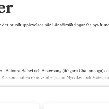
er
r det musikupplevelser när Länsförsäkringar får nya ku
en, Safoura Safavi och Sistersong (tidigare Chattanooga) som
 Krokomshallen (6 november) samt Myrviken och Mötespla