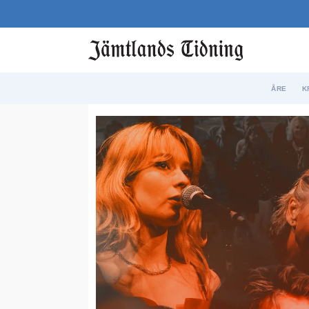
ÅRE
K