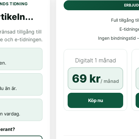
NDS TIDNING
ERBJU
tikeln...
Full tillgång til
E-tidning
nsad tillgång till
Ingen bindningstid – 
age och e-tidningen.
Digitalt 1 månad
en.
69 kr
/ månad
u än är.
Köp nu
n vardag.
erant?