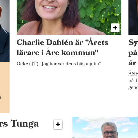
Charlie Dahlén är "Årets
Sy
lärare i Åre kommun"
på
år
Ocke (JT) "Jag har världens bästa jobb"
n
ÄSP
på 1
gen
t
ers Tunga