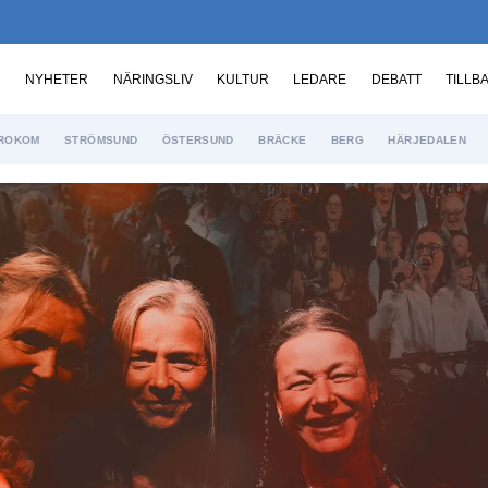
NYHETER
NÄRINGSLIV
KULTUR
LEDARE
DEBATT
TILLB
ROKOM
STRÖMSUND
ÖSTERSUND
BRÄCKE
BERG
HÄRJEDALEN