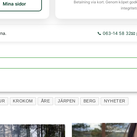
Betalning via kort. Genom köpet god
Mina sidor
integritet
rna.
📞 063-14 58 32
📧
UR
KROKOM
ÅRE
JÄRPEN
BERG
NYHETER