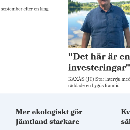
september efter en lång
"Det här är e
investeringar
KAXÅS (JT) Stor intervju me
räddade en bygds framtid
Mer ekologiskt gör
Kv
t
Jämtland starkare
sä