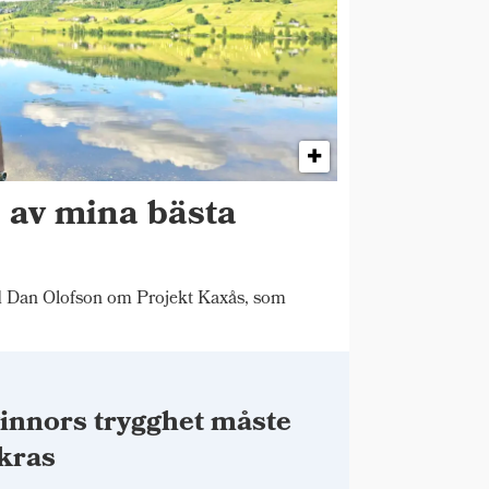
n av mina bästa
"
d Dan Olofson om Projekt Kaxås, som
innors trygghet måste
kras