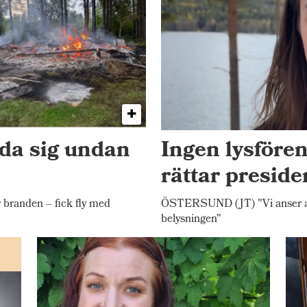
dda sig undan
Ingen lysfören
rättar presid
randen – fick fly med
ÖSTERSUND (JT) "Vi anser att 
belysningen"