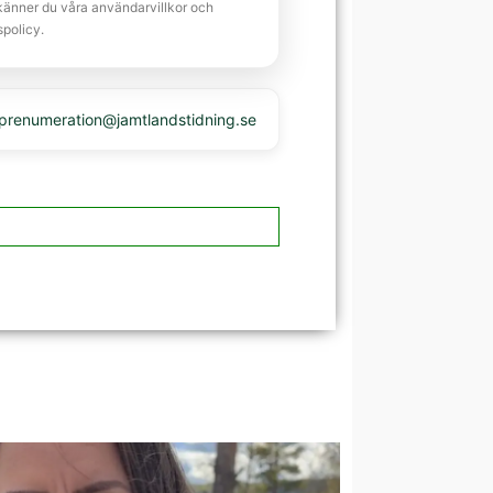
känner du våra användarvillkor och
spolicy.
 prenumeration@jamtlandstidning.se