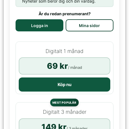
Nyheter som berör dig och din vardag.
Är du redan prenumerant?
Logga in
Mina sidor
Digitalt 1 månad
69 kr
/ månad
Köp nu
MEST POPULÄR
Digitalt 3 månader
149 kr
/ 3 månader