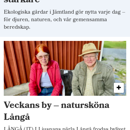
starkare
Ekologiska gårdar i Jämtland gör nytta varje dag –
för djuren, naturen, och vår gemensamma
beredskap.
Veckans by – natursköna
Långå
LÅNGÅ (JT) I Ljusnans pärla Långå frodas bylivet