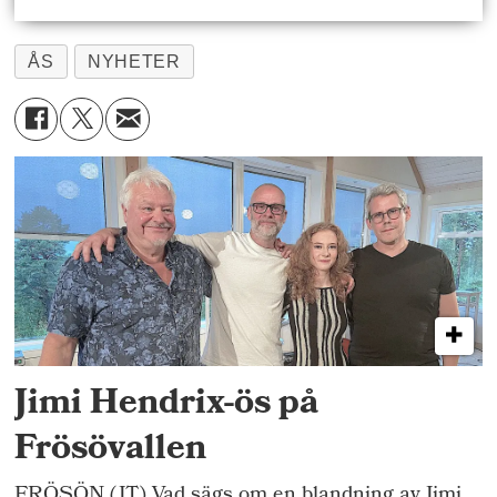
ÅS
NYHETER
Jimi Hendrix-ös på
Frösövallen
FRÖSÖN (JT) Vad sägs om en blandning av Jimi