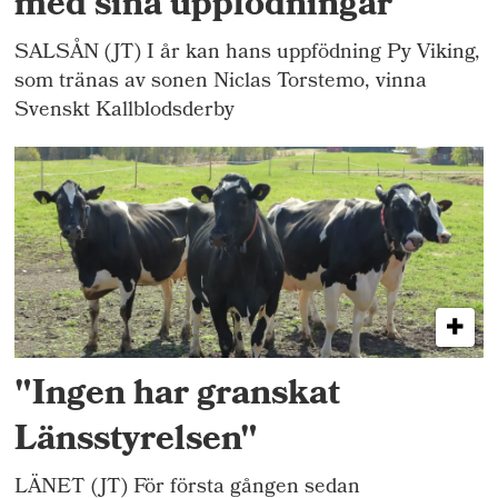
med sina uppfödningar
SALSÅN (JT) I år kan hans uppfödning Py Viking,
som tränas av sonen Niclas Torstemo, vinna
Svenskt Kallblodsderby
"Ingen har granskat
Länsstyrelsen"
LÄNET (JT) För första gången sedan