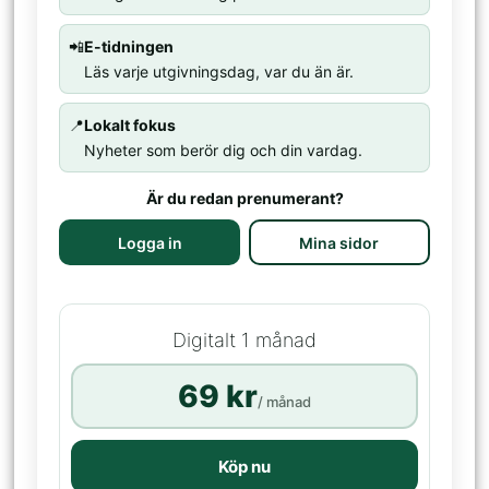
📲
E-tidningen
Läs varje utgivningsdag, var du än är.
📍
Lokalt fokus
Nyheter som berör dig och din vardag.
Är du redan prenumerant?
Logga in
Mina sidor
Digitalt 1 månad
69 kr
/ månad
Köp nu