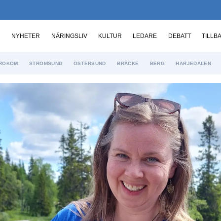
NYHETER
NÄRINGSLIV
KULTUR
LEDARE
DEBATT
TILLB
ROKOM
STRÖMSUND
ÖSTERSUND
BRÄCKE
BERG
HÄRJEDALEN