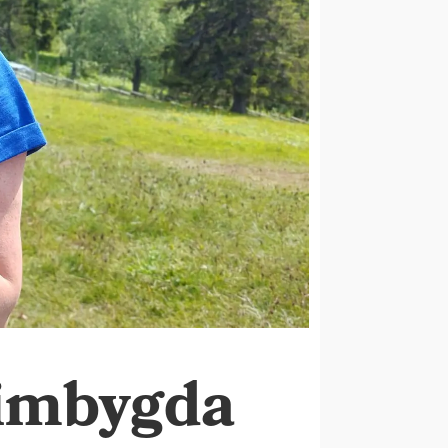
.
eimbygda