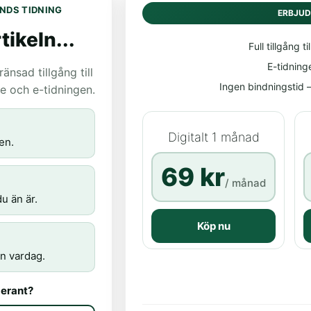
NDS TIDNING
ERBJU
tikeln...
Full tillgång til
E-tidning
nsad tillgång till
Ingen bindningstid – 
age och e-tidningen.
Digitalt 1 månad
en.
69 kr
/ månad
u än är.
Köp nu
n vardag.
erant?