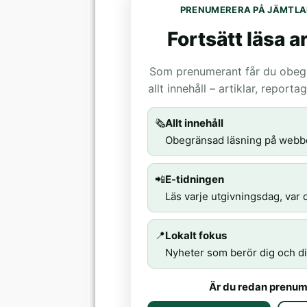
PRENUMERERA PÅ JÄMTLA
Fortsätt läsa ar
Som prenumerant får du obegrä
allt innehåll – artiklar, report
🗞️
Allt innehåll
Obegränsad läsning på webb
📲
E-tidningen
Läs varje utgivningsdag, var d
📍
Lokalt fokus
Nyheter som berör dig och di
Är du redan prenum