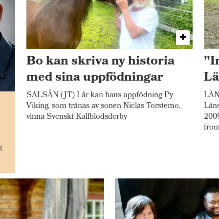
Bo kan skriva ny historia
"I
med sina uppfödningar
Lä
SALSÅN (JT) I år kan hans uppfödning Py
LÄNE
n
Viking, som tränas av sonen Niclas Torstemo,
Läns
vinna Svenskt Kallblodsderby
2009
fron
t