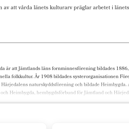
v att vårda länets kulturarv präglar arbetet i län
 är att Jämtlands läns fornminnesförening bildades 1886, vil
ionella folkkultur. År 1908 bildades systerorganisationen Fö
ärjedalens naturskyddsförening och bildade Heimbygda. Å
m och Heimbygda, hembygdsförbund för Jämtland och Härjed