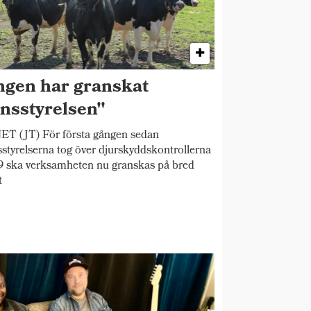
ngen har granskat
nsstyrelsen"
T (JT) För första gången sedan
styrelserna tog över djurskyddskontrollerna
 ska verksamheten nu granskas på bred
t