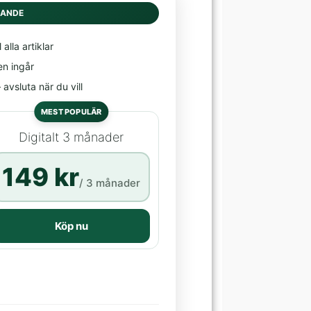
DANDE
l alla artiklar
en ingår
avsluta när du vill
MEST POPULÄR
Digitalt 3 månader
149 kr
/ 3 månader
Köp nu