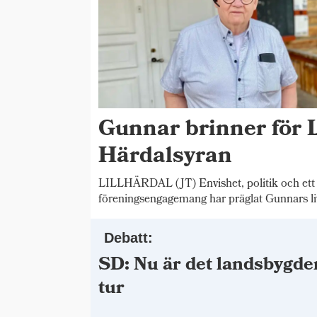
Gunnar brinner för L
Härdalsyran
LILLHÄRDAL (JT) Envishet, politik och ett
föreningsengagemang har präglat Gunnars li
Debatt:
SD: Nu är det landsbygde
tur