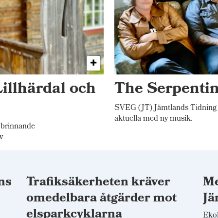
illhärdal och
The Serpentin
SVEG (JT) Jämtlands Tidning
aktuella med ny musik.
 brinnande
v
ns
Trafiksäkerheten kräver
Me
omedelbara åtgärder mot
Jä
elsparkcyklarna
Ekol