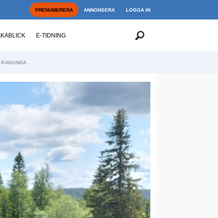
PRENUMERERA
ANNONSERA
LOGGA IN
AKABLICK
E-TIDNING
RAGUNDA