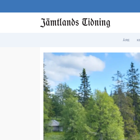
ÅRE
K