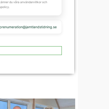
känner du våra användarvillkor och
spolicy.
 prenumeration@jamtlandstidning.se