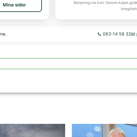
Betalning via kort. Genom köpet god
Mina sidor
integritet
rna.
📞 063-14 58 32
📧