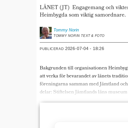
LÄNET (JT) Engagemang och vikten a
Heimbygda som viktig samordnare.
Tommy
Norin
TOMMY NORIN TEXT & FOTO
2026-07-04 - 18:26
PUBLICERAD
Bakgrunden till organisationen Heimbygda
att verka för bevarandet av länets tradit
föreningarna samman med Jämtland och H
delar: Stiftelsen Jämtlands läns museu