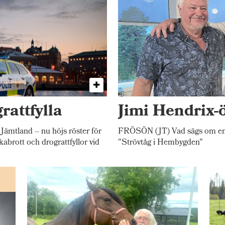
rattfylla
Jimi Hendrix-
 Jämtland – nu höjs röster för
FRÖSÖN (JT) Vad sägs om en 
kabrott och drograttfyllor vid
"Strövtåg i Hembygden"