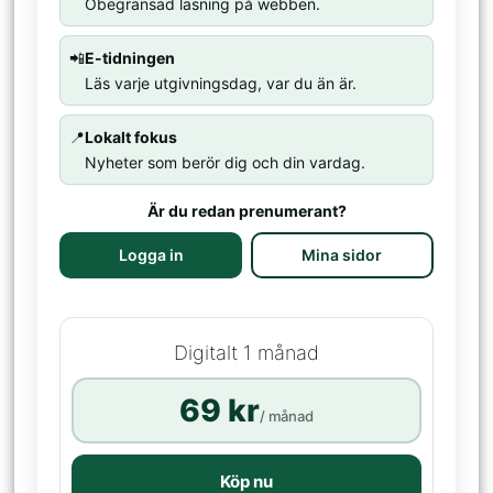
Obegränsad läsning på webben.
📲
E-tidningen
Läs varje utgivningsdag, var du än är.
📍
Lokalt fokus
Nyheter som berör dig och din vardag.
Är du redan prenumerant?
Logga in
Mina sidor
Digitalt 1 månad
69 kr
/ månad
Köp nu