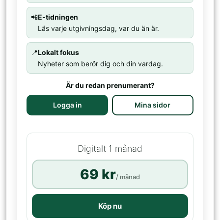
📲
E-tidningen
Läs varje utgivningsdag, var du än är.
📍
Lokalt fokus
Nyheter som berör dig och din vardag.
Är du redan prenumerant?
Logga in
Mina sidor
Digitalt 1 månad
69 kr
/ månad
Köp nu