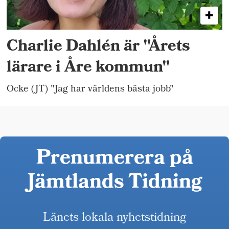
Charlie Dahlén är "Årets
lärare i Åre kommun"
Ocke (JT) "Jag har världens bästa jobb"
Prenumerera på
Jämtlands Tidning
Länets lokala nyhetstidning