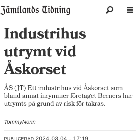
Industrihus
utrymt vid
Åskorset
ÅS (JT) Ett industrihus vid Åskorset som
bland annat inrymmer företaget Berners har
utrymts på grund av risk för takras.
Tommy
Norin
2024-03-04 - 17:19
PUBLICERAD