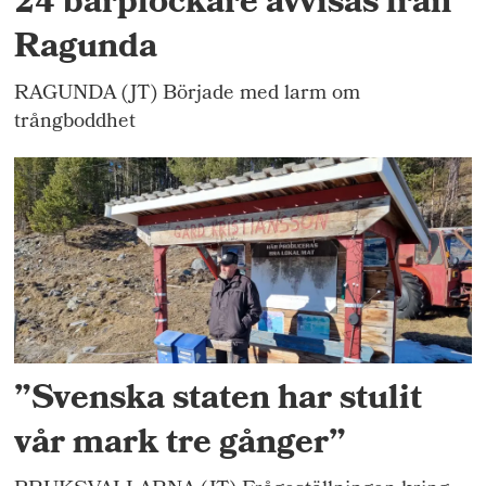
24 bärplockare avvisas från
Ragunda
RAGUNDA (JT) Började med larm om
trångboddhet
”Svenska staten har stulit
vår mark tre gånger”