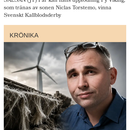
SALSÅN (JT) I år kan hans uppfödning Py Viking,
som tränas av sonen Niclas Torstemo, vinna
Svenskt Kallblodsderby
KRÖNIKA