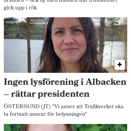
branden – fick fly med hunden när fritidshuset
gick upp i rök
Ingen lysförening i Albacken
– rättar presidenten
ÖSTERSUND (JT) "Vi anser att Trafikverket ska
ta fortsatt ansvar för belysningen"