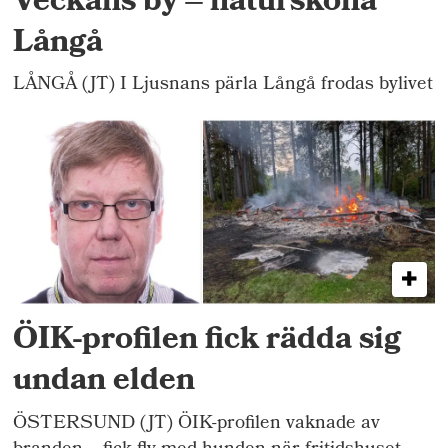
Veckans by – natursköna
Långå
LÅNGÅ (JT) I Ljusnans pärla Långå frodas bylivet
ÖIK-profilen fick rädda sig
undan elden
ÖSTERSUND (JT) ÖIK-profilen vaknade av