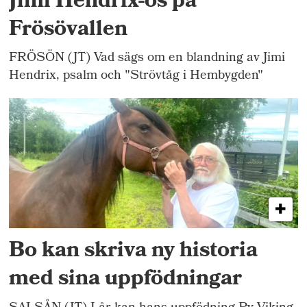
Jimi Hendrix-ös på
Frösövallen
FRÖSÖN (JT) Vad sägs om en blandning av Jimi
Hendrix, psalm och "Strövtåg i Hembygden"
Bo kan skriva ny historia
med sina uppfödningar