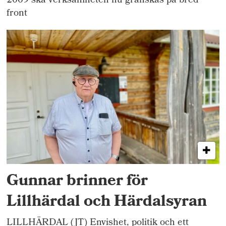
2009 ska verksamheten nu granskas på bred
front
Gunnar brinner för
Lillhärdal och Härdalsyran
LILLHÄRDAL (JT) Envishet, politik och ett