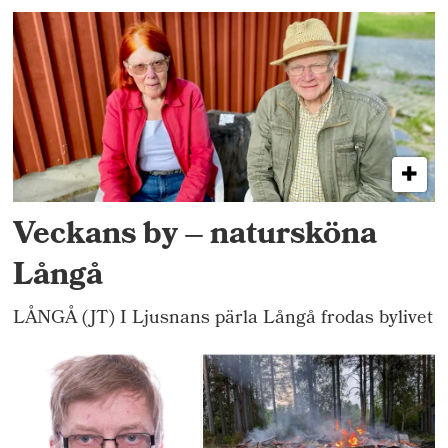
Veckans by – natursköna
Långå
LÅNGÅ (JT) I Ljusnans pärla Långå frodas bylivet