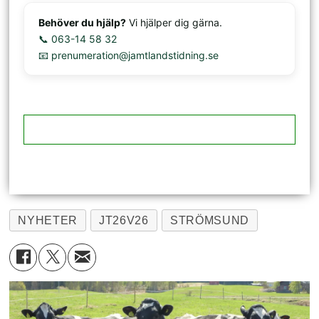
Behöver du hjälp?
Vi hjälper dig gärna.
📞 063-14 58 32
📧 prenumeration@jamtlandstidning.se
NYHETER
JT26V26
STRÖMSUND