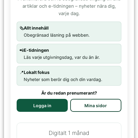
artiklar och e-tidningen – nyheter nära dig,
varje dag.
🗞️
Allt innehåll
Obegränsad läsning på webben.
📲
E-tidningen
Läs varje utgivningsdag, var du än är.
📍
Lokalt fokus
Nyheter som berör dig och din vardag.
Är du redan prenumerant?
Logga in
Mina sidor
Digitalt 1 månad