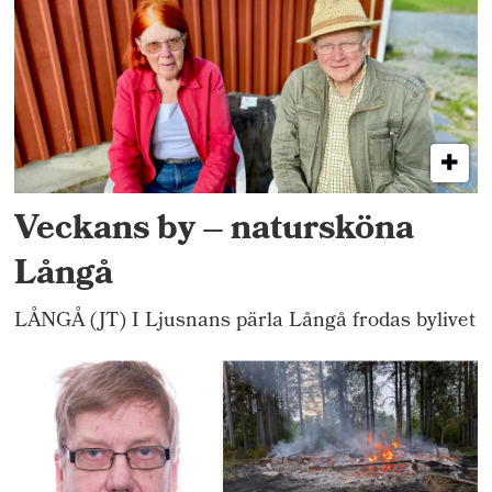
Veckans by – natursköna
Långå
LÅNGÅ (JT) I Ljusnans pärla Långå frodas bylivet